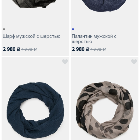
Шарф мужской с шерстью
Палантин мужской с
шерстью
2 980
2 980
4 270
4 270
c
c
a
a