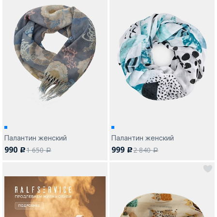
Палантин женский
Палантин женский
990
999
1 650
2 840
c
c
a
a