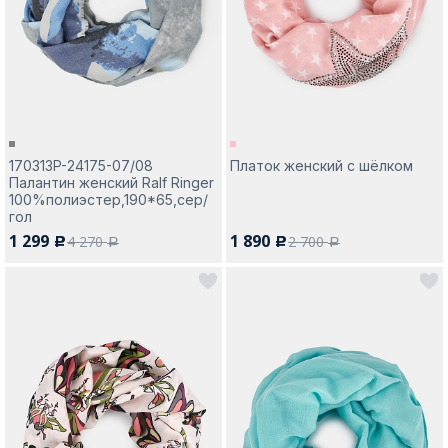
170313P-24175-07/08
Платок женский с шёлком
Палантин женский Ralf Ringer
100%полиэстер,190*65,сер/
гол
1 299
1 890
4 270
2 700
c
c
a
a