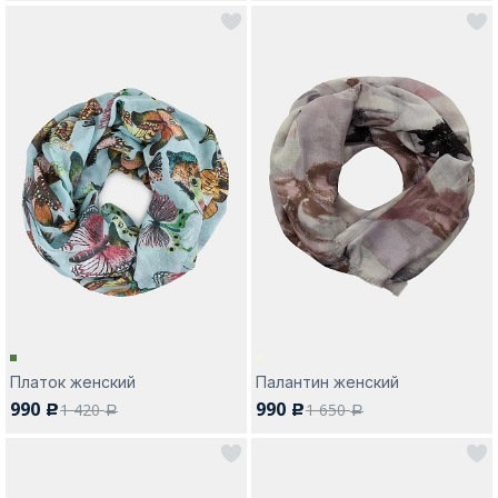
Платок женский
Палантин женский
990
990
1 420
1 650
c
c
a
a