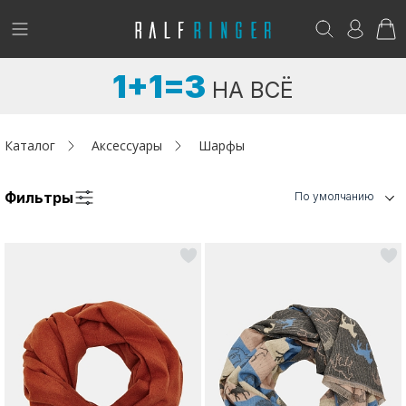
!
Возникли вопросы? -
club@ralf.ru
1+1=3
НА ВСЁ
Новинки
Женщинам
Каталог
Аксессуары
Шарфы
Мужчинам
Фильтры
По умолчанию
Детям
Капсула
Аутлет
Акции / Новости
Адреса магазинов