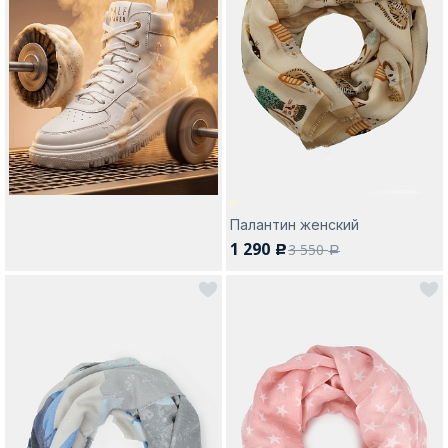
Палантин женский
1 290
3 550
c
a