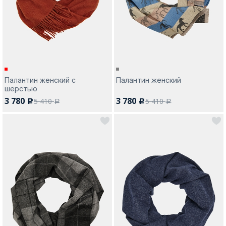
Москва
Палантин женский с
Палантин женский
шерстью
Да, все верно
Изменить город
3 780
3 780
5 410
5 410
c
c
a
a
О компании
Покупателям