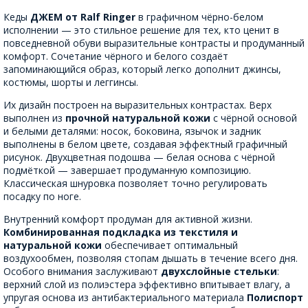
Кеды
ДЖЕМ от Ralf Ringer
в графичном чёрно-белом
исполнении — это стильное решение для тех, кто ценит в
повседневной обуви выразительные контрасты и продуманный
комфорт. Сочетание чёрного и белого создаёт
запоминающийся образ, который легко дополнит джинсы,
костюмы, шорты и леггинсы.
Их дизайн построен на выразительных контрастах. Верх
выполнен из
прочной натуральной кожи
с чёрной основой
и белыми деталями: носок, боковина, язычок и задник
выполнены в белом цвете, создавая эффектный графичный
рисунок. Двухцветная подошва — белая основа с чёрной
подмёткой — завершает продуманную композицию.
Классическая шнуровка позволяет точно регулировать
посадку по ноге.
Внутренний комфорт продуман для активной жизни.
Комбинированная подкладка из текстиля и
натуральной кожи
обеспечивает оптимальный
воздухообмен, позволяя стопам дышать в течение всего дня.
Особого внимания заслуживают
двухслойные стельки
:
верхний слой из полиэстера эффективно впитывает влагу, а
упругая основа из антибактериального материала
Полиспорт