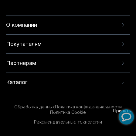
О компании
Покупателям
Партнерам
Каталог
Данный веб-сайт использует cookie-файлы и
рекомендательные технологии в целях
предоставления вам лучшего пользовательского
опыта на нашем сайте. Продолжая использовать
Обработка данных
Политика конфиденциальности
данный сайт, вы соглашаетесь с использованием
Принять
Политика Cookie
нами
cookie-файлов
и рекомендательных
Рекомендательные технологии
технологий. Для получения дополнительной
информации см.
Условия предоставления
рекомендательных технологий
.