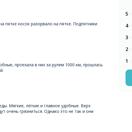
5
на пятке носок разорвало на пятке. Подпятники
4
3
2
1
обные, проехала в них за рулем 1000 км, прошлась
й.
ды. Мягкие, лёгкие и главное удобные. Верх
дут очень грязниться. Однако это не так и они