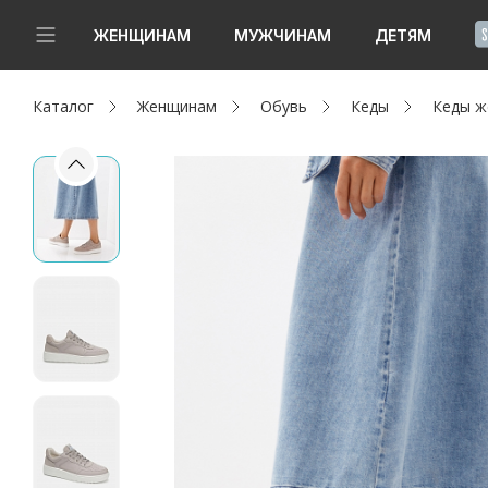
!
ЖЕНЩИНАМ
МУЖЧИНАМ
ДЕТЯМ
Каталог
Женщинам
Обувь
Кеды
Кеды ж
Новинки
Да, все верно
Изменить город
Женщинам
Мужчинам
Детям
Капсула
Аутлет
Акции / Новости
Адреса магазинов