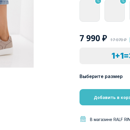
7 990
₽
17 070
₽
1+1
Выберите размер
Добавить в кор
В магазине RALF RI