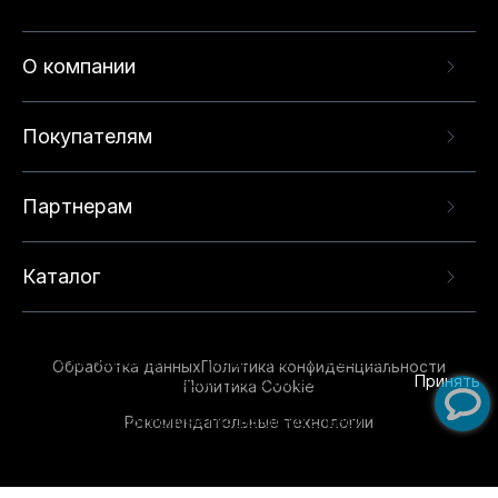
О компании
Покупателям
Партнерам
Каталог
Данный веб-сайт использует cookie-файлы и
рекомендательные технологии в целях
предоставления вам лучшего пользовательского
опыта на нашем сайте. Продолжая использовать
Обработка данных
Политика конфиденциальности
данный сайт, вы соглашаетесь с использованием
Принять
Политика Cookie
нами
cookie-файлов
и рекомендательных
Рекомендательные технологии
технологий. Для получения дополнительной
информации см.
Условия предоставления
рекомендательных технологий
.