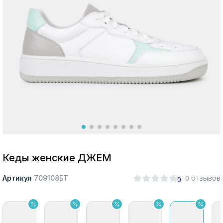
Москва
Да, все верно
Изменить город
О компании
Покупателям
Кеды женские ДЖЕМ
0 отзывов
Артикул
709108БТ
0