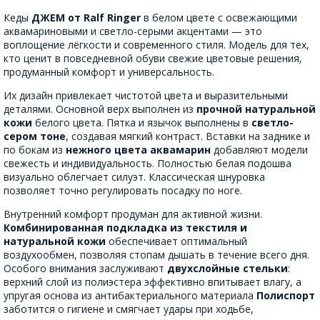
Кеды
ДЖЕМ от Ralf Ringer
в белом цвете с освежающими
аквамариновыми и светло-серыми акцентами — это
воплощение лёгкости и современного стиля. Модель для тех,
кто ценит в повседневной обуви свежие цветовые решения,
продуманный комфорт и универсальность.
Их дизайн привлекает чистотой цвета и выразительными
деталями. Основной верх выполнен из
прочной натуральной
кожи
белого цвета. Пятка и язычок выполнены в
светло-
сером тоне
, создавая мягкий контраст. Вставки на заднике и
по бокам из
нежного цвета аквамарин
добавляют модели
свежесть и индивидуальность. Полностью белая подошва
визуально облегчает силуэт. Классическая шнуровка
позволяет точно регулировать посадку по ноге.
Внутренний комфорт продуман для активной жизни.
Комбинированная подкладка из текстиля и
натуральной кожи
обеспечивает оптимальный
воздухообмен, позволяя стопам дышать в течение всего дня.
Особого внимания заслуживают
двухслойные стельки
:
верхний слой из полиэстера эффективно впитывает влагу, а
упругая основа из антибактериального материала
Полиспорт
заботится о гигиене и смягчает удары при ходьбе,