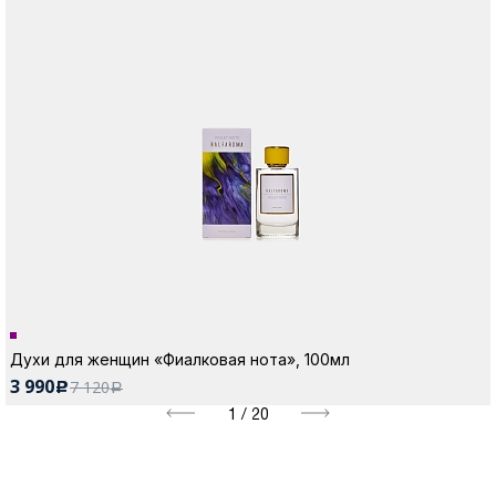
Духи для женщин «Фиалковая нота», 100мл
3 990
7 120
c
a
1
/
20