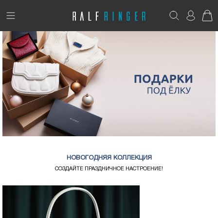
!
Возникли вопросы? -
club@ralf.ru
Новинки
Женщинам
Мужчинам
Детям
Капсула
НОВОГОДНЯЯ КОЛЛЕКЦИЯ
Аутлет
СОЗДАЙТЕ ПРАЗДНИЧНОЕ НАСТРОЕНИЕ!
Акции / Новости
Адреса магазинов