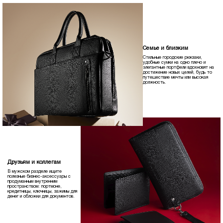
Семье и близким
Стильные городские рюкзаки,
удобные сумки на одно плечо и
элегантные портфели вдохновят на
достижение новых целей, будь то
путешествие мечты или высокая
должность.
Друзьям и коллегам
В мужском разделе ищите
полезные бизнес-аксессуары с
продуманным внутренним
пространством: портмоне,
кредитницы, ключницы, зажимы для
денег и обложки для документов.