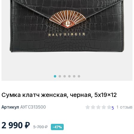
Москва
Да, все верно
Изменить город
О компании
Покупателям
Сумка клатч женская, черная, 5x19x12
1 отзыв
Артикул
АУГС313500
5
2 990
₽
5 700
₽
-47%