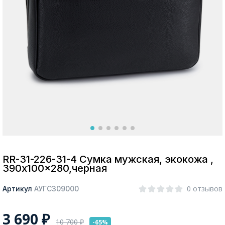
Москва
Да, все верно
Изменить город
О компании
Покупателям
RR-31-226-31-4 Сумка мужская, экокожа ,
390x100x280,черная
0 отзывов
Артикул
АУГС309000
3 690
₽
10 700
₽
-65%