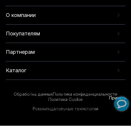
О компании
Покупателям
Партнерам
Каталог
Данный веб-сайт использует cookie-файлы и
рекомендательные технологии в целях
предоставления вам лучшего пользовательского
опыта на нашем сайте. Продолжая использовать
Обработка данных
Политика конфиденциальности
данный сайт, вы соглашаетесь с использованием
Принять
Политика Cookie
нами
cookie-файлов
и рекомендательных
Рекомендательные технологии
технологий. Для получения дополнительной
информации см.
Условия предоставления
рекомендательных технологий
.