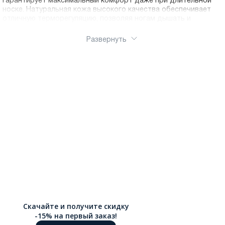
гарантирует максимальный комфорт даже при длительной
носке. Натуральная кожа высокого качества обеспечивает
отличную терморегуляцию, позволяя ногам дышать и
оставаться в комфорте весь день. Ральф Рингер – это
гарантия качества каждой пары обуви. Мы используем только
Развернуть
проверенные материалы и современные технологии
производства. Прочная подошва с антискользящим
протектором, надежная фурнитура, аккуратные швы – каждая
деталь продумана до мелочей. В нашем ассортименте вы
найдете:
Классические сапоги на среднем каблуке для офиса и
деловых встреч
Зимние утепленные модели с натуральным мехом
Демисезонные варианты для осени и весны
Сапоги на платформе и танкетке
Модели с декоративными элементами и эксклюзивным
дизайном. Воспользуйтесь бесплатной доставкой по РФ в
интернет-магазине. Быстрая отправка и надежная упаковка
гарантируют, что ваши новые сапоги прибудут в идеальном
состоянии.
Скачайте и получите скидку
-15% на первый заказ!