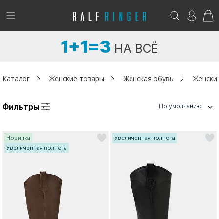
!
Возникли вопросы? -
club@ralf.ru
1+1=3
НА ВСЁ
Новинки
Женщинам
Каталог
Женские товары
Женская обувь
Женски
Мужчинам
Фильтры
По умолчанию
Детям
Новинка
Увеличенная полнота
Капсула
Увеличенная полнота
Аутлет
Акции / Новости
Адреса магазинов