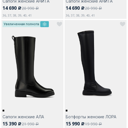
Сапоги женские АНИТА
Сапоги женские АНИТА
14 690
14 690
20 990
20 990
c
c
a
a
36, 37, 38, 39, 40, 41
36, 37, 38, 39, 40, 41
Увеличенная полнота
Сапоги женские АЛА
Ботфорты женские ЛОРА
15 390
15 990
21 990
19 990
c
c
a
a