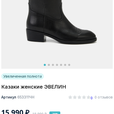
Москва
Да, все верно
Изменить город
О компании
Увеличенная полнота
Покупателям
Казаки женские ЭВЕЛИН
0 отзывов
Артикул
653311ЧН
0
15 990
₽
19 990
₽