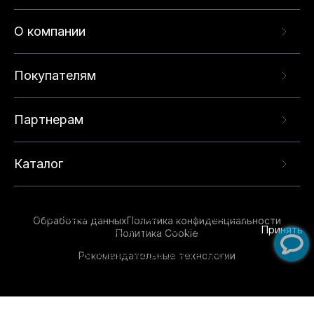
О компании
Покупателям
Партнерам
Каталог
Данный веб-сайт использует cookie-файлы и
рекомендательные технологии в целях
предоставления вам лучшего пользовательского
опыта на нашем сайте. Продолжая использовать
Обработка данных
Политика конфиденциальности
данный сайт, вы соглашаетесь с использованием
Принять
Политика Cookie
нами
cookie-файлов
и рекомендательных
Рекомендательные технологии
технологий. Для получения дополнительной
информации см.
Условия предоставления
рекомендательных технологий
.