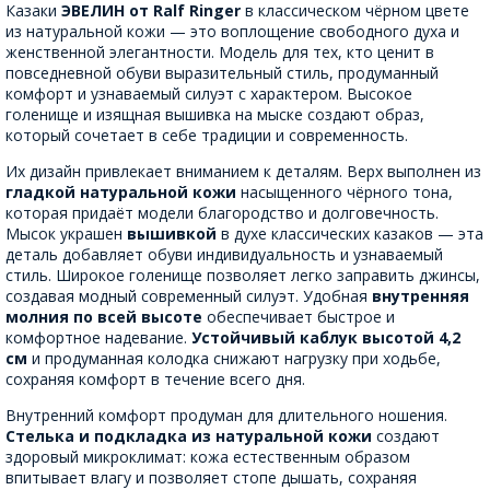
Казаки
ЭВЕЛИН от Ralf Ringer
в классическом чёрном цвете
из натуральной кожи — это воплощение свободного духа и
женственной элегантности. Модель для тех, кто ценит в
повседневной обуви выразительный стиль, продуманный
комфорт и узнаваемый силуэт с характером. Высокое
голенище и изящная вышивка на мыске создают образ,
который сочетает в себе традиции и современность.
Их дизайн привлекает вниманием к деталям. Верх выполнен из
гладкой натуральной кожи
насыщенного чёрного тона,
которая придаёт модели благородство и долговечность.
Мысок украшен
вышивкой
в духе классических казаков — эта
деталь добавляет обуви индивидуальность и узнаваемый
стиль. Широкое голенище позволяет легко заправить джинсы,
создавая модный современный силуэт. Удобная
внутренняя
молния по всей высоте
обеспечивает быстрое и
комфортное надевание.
Устойчивый каблук высотой 4,2
см
и продуманная колодка снижают нагрузку при ходьбе,
сохраняя комфорт в течение всего дня.
Внутренний комфорт продуман для длительного ношения.
Стелька и подкладка из натуральной кожи
создают
здоровый микроклимат: кожа естественным образом
впитывает влагу и позволяет стопе дышать, сохраняя