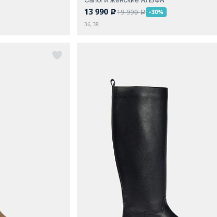
13 990
19 990
-30%
c
a
36, 38