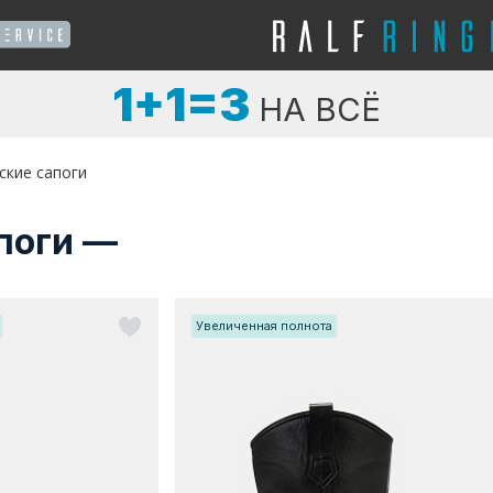
1+1=3
НА ВСЁ
ские сапоги
поги —
Увеличенная полнота