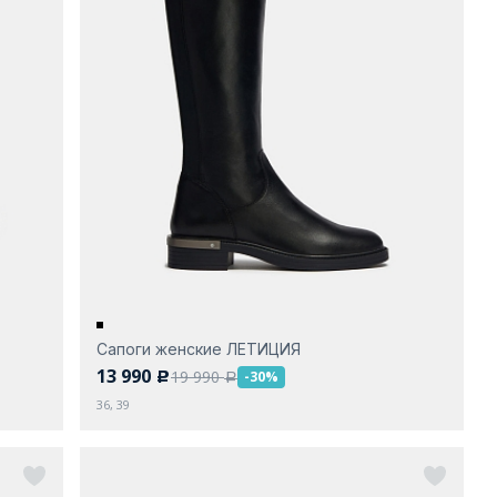
Сапоги женские ЛЕТИЦИЯ
13 990
19 990
-30%
c
a
36, 39