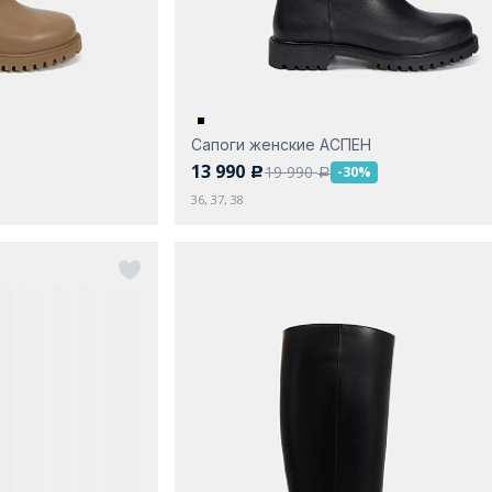
Сапоги женские АСПЕН
13 990
19 990
-30%
c
a
36, 37, 38