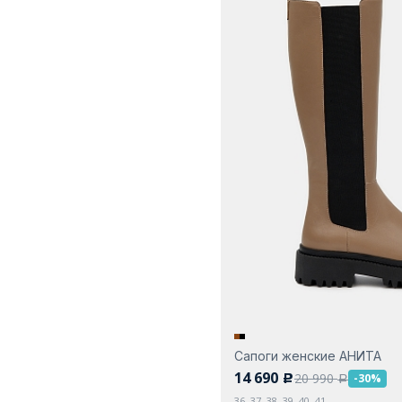
Сапоги женские АНИТА
14 690
20 990
-30%
c
a
36, 37, 38, 39, 40, 41