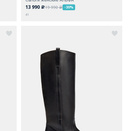
13 990
19 990
-30%
c
a
41