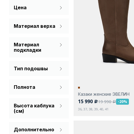
Цена
Коричневый
Молочный
Материал верха
Натуральная кожа
Синий
Материал
Спилок
Черный
подкладки
Байка
Тип подошвы
Мех (шерсть)
Без каблука
Мех натуральный
Полнота
Платформа
Натуральная кожа
Казаки женские ЭВЕЛИН
На широкую ногу
С каблуком
15 990
Текстиль
19 990
-20%
c
a
Высота каблука
Стандарт
Танкетка
36, 37, 38, 39, 40, 41
(см)
Дополнительно