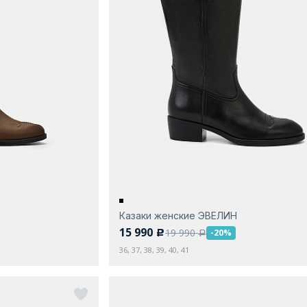
Казаки женские ЭВЕЛИН
15 990
19 990
-20%
c
a
36, 37, 38, 39, 40, 41