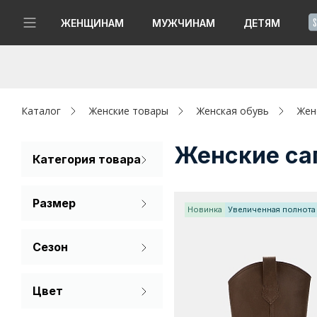
!
ЖЕНЩИНАМ
МУЖЧИНАМ
ДЕТЯМ
Новинки
Да, все верно
Изменить город
Женщинам
Каталог
Женские товары
Женская обувь
Жен
Мужчинам
Женские са
Категория товара
Казаки
Детям
Размер
Сапоги
Новинка
Увеличенная полнота
Капсула
35
36
37
Сезон
Аутлет
38
39
40
Демисезон
Акции / Новости
Цвет
Зима
41
Бежевый
Адреса магазинов