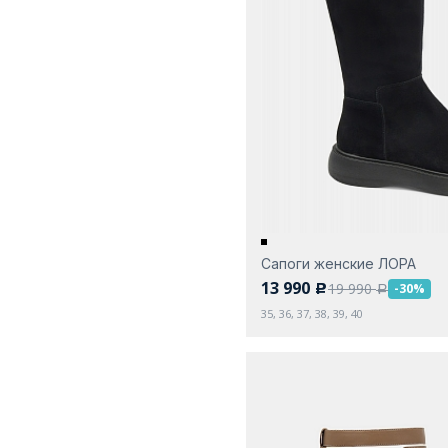
Сапоги женские ЛОРА
13 990
19 990
-30%
c
a
35, 36, 37, 38, 39, 40