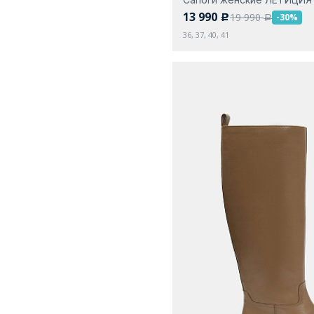
13 990
19 990
-30%
c
a
36, 37, 40, 41