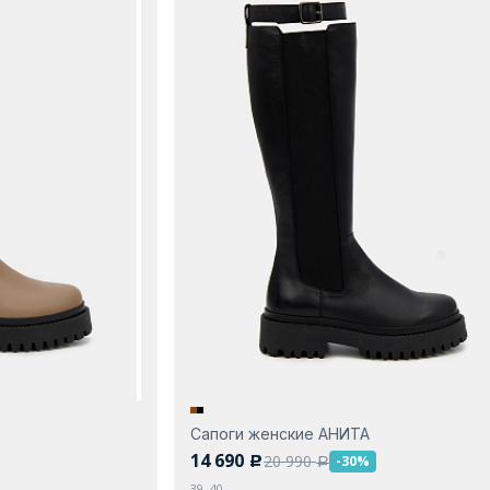
Сапоги женские АНИТА
14 690
20 990
-30%
c
a
39, 40