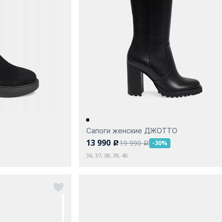
Сапоги женские ДЖОТТО
13 990
19 990
-30%
c
a
36, 37, 38, 39, 40