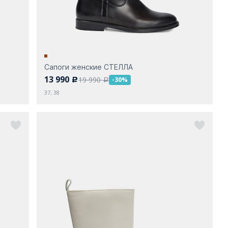
Сапоги женские СТЕЛЛА
13 990
19 990
-30%
c
a
37, 38