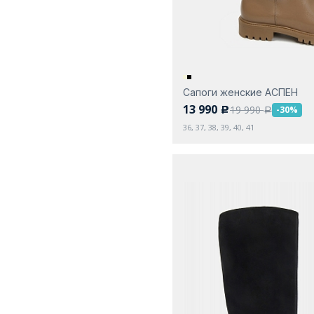
Сапоги женские АСПЕН
13 990
19 990
-30%
c
a
36, 37, 38, 39, 40, 41