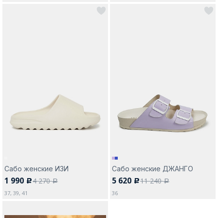
Сабо женские ИЗИ
Сабо женские ДЖАНГО
1 990
5 620
4 270
11 240
c
c
a
a
37, 39, 41
36