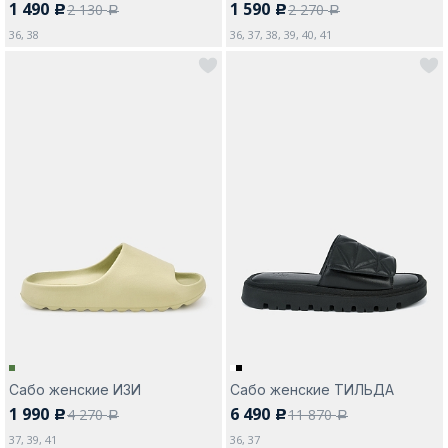
1 490
1 590
2 130
2 270
c
c
a
a
36, 38
36, 37, 38, 39, 40, 41
Сабо женские ИЗИ
Сабо женские ТИЛЬДА
1 990
6 490
4 270
11 870
c
c
a
a
37, 39, 41
36, 37