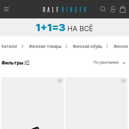
!
Возникли вопросы? -
club@ralf.ru
1+1=3
НА ВСЁ
Новинки
Женщинам
Каталог
Женские товары
Женская обувь
Женски
Мужчинам
Фильтры
По умолчанию
Детям
Капсула
Аутлет
Акции / Новости
Адреса магазинов