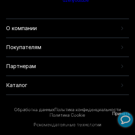
О компании
Покупателям
Партнерам
Каталог
Данный веб-сайт использует cookie-файлы и
рекомендательные технологии в целях
предоставления вам лучшего пользовательского
опыта на нашем сайте. Продолжая использовать
Обработка данных
Политика конфиденциальности
данный сайт, вы соглашаетесь с использованием
Принять
Политика Cookie
нами
cookie-файлов
и рекомендательных
Рекомендательные технологии
технологий. Для получения дополнительной
информации см.
Условия предоставления