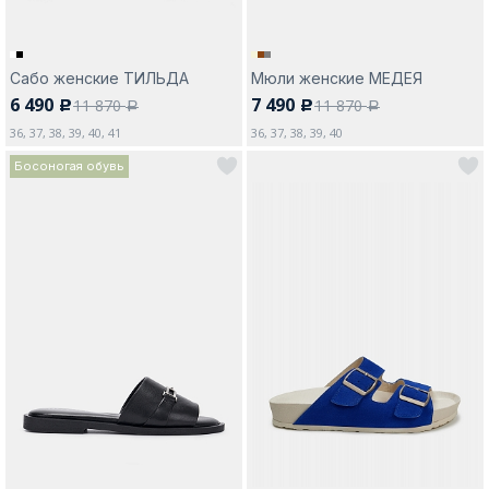
Сабо женские ТИЛЬДА
Мюли женские МЕДЕЯ
6 490
7 490
11 870
11 870
c
c
a
a
36, 37, 38, 39, 40, 41
36, 37, 38, 39, 40
Босоногая обувь