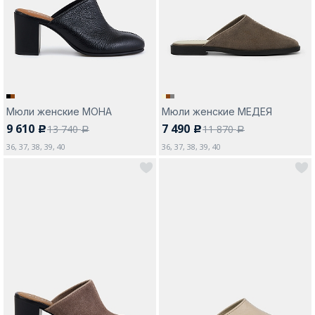
Москва
Мюли женские МОНА
Мюли женские МЕДЕЯ
9 610
7 490
13 740
11 870
c
c
Да, все верно
Изменить город
a
a
36, 37, 38, 39, 40
36, 37, 38, 39, 40
О компании
Покупателям