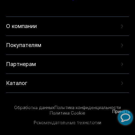
О компании
Покупателям
Партнерам
Каталог
Данный веб-сайт использует cookie-файлы и
рекомендательные технологии в целях
предоставления вам лучшего пользовательского
опыта на нашем сайте. Продолжая использовать
Обработка данных
Политика конфиденциальности
данный сайт, вы соглашаетесь с использованием
Принять
Политика Cookie
нами
cookie-файлов
и рекомендательных
Рекомендательные технологии
технологий. Для получения дополнительной
информации см.
Условия предоставления
рекомендательных технологий
.