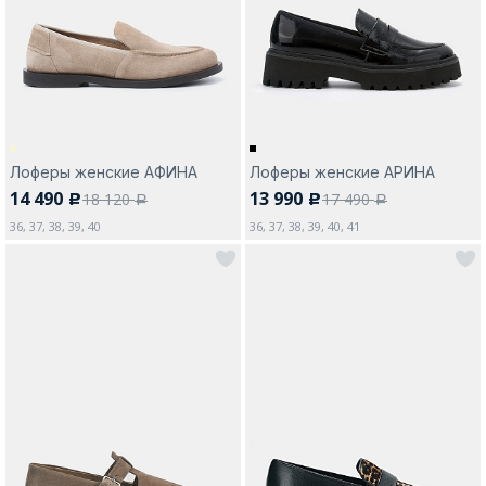
Москва
Лоферы женские АФИНА
Лоферы женские АРИНА
14 490
13 990
18 120
17 490
c
c
Да, все верно
Изменить город
a
a
36, 37, 38, 39, 40
36, 37, 38, 39, 40, 41
О компании
Покупателям