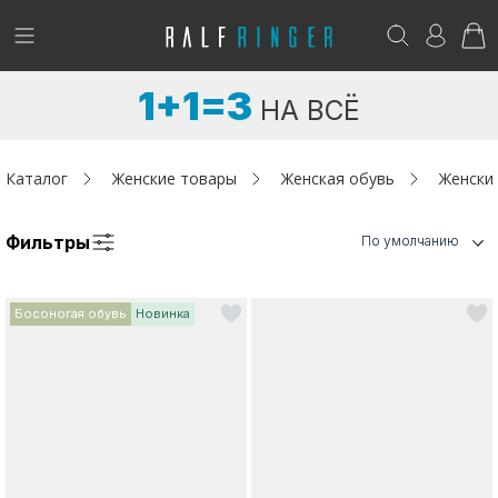
!
Возникли вопросы? -
club@ralf.ru
1+1=3
НА ВСЁ
Новинки
Женщинам
Каталог
Женские товары
Женская обувь
Женски
Мужчинам
Фильтры
По умолчанию
Детям
Босоногая обувь
Новинка
Капсула
Аутлет
Акции / Новости
Адреса магазинов