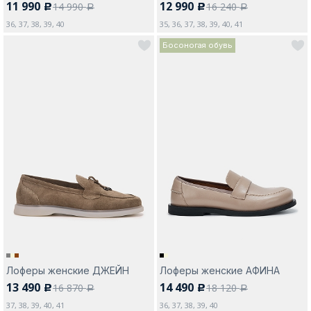
11 990
12 990
14 990
16 240
c
c
a
a
36, 37, 38, 39, 40
35, 36, 37, 38, 39, 40, 41
Босоногая обувь
Лоферы женские ДЖЕЙН
Лоферы женские АФИНА
13 490
14 490
16 870
18 120
c
c
a
a
37, 38, 39, 40, 41
36, 37, 38, 39, 40