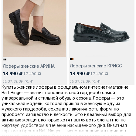
Лоферы женские КРИСС
Лоферы женские АРИНА
13 990
13 990
17 490
17 490
c
c
a
a
36, 37, 38, 39, 40, 41
36, 37, 38, 39, 40, 41
Купить женские лоферы в официальном интернет-магазине
Ralf Ringer — значит пополнить свой гардероб самой
универсальной и стильной обувью сезона. Лоферы — это
уникальная модель, которая пришла в женскую моду из
мужского гардероба, сохранив лаконичность форм, но
приобретя изящество и легкость. Это идеальный выбор для
активных женщин, которые хотят выглядеть элегантно, не
жертвуя удобством в течение насыщенного дня. Визитная
карточка бренда Ralf Ringer — использование материалов