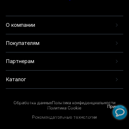
О компании
Покупателям
Партнерам
Каталог
Данный веб-сайт использует cookie-файлы и
рекомендательные технологии в целях
предоставления вам лучшего пользовательского
опыта на нашем сайте. Продолжая использовать
Обработка данных
Политика конфиденциальности
данный сайт, вы соглашаетесь с использованием
Принять
Политика Cookie
нами
cookie-файлов
и рекомендательных
Рекомендательные технологии
технологий. Для получения дополнительной
информации см.
Условия предоставления
рекомендательных технологий
.