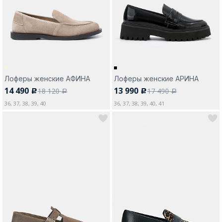
Москва
Лоферы женские АФИНА
Лоферы женские АРИНА
14 490
13 990
18 120
17 490
c
c
Да, все верно
Изменить город
a
a
36, 37, 38, 39, 40
36, 37, 38, 39, 40, 41
О компании
Покупателям