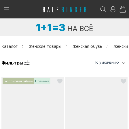
!
Возникли вопросы? -
club@ralf.ru
1+1=3
НА ВСЁ
Новинки
Женщинам
Каталог
Женские товары
Женская обувь
Женски
Мужчинам
Фильтры
По умолчанию
Детям
Босоногая обувь
Новинка
Капсула
Аутлет
Акции / Новости
Адреса магазинов