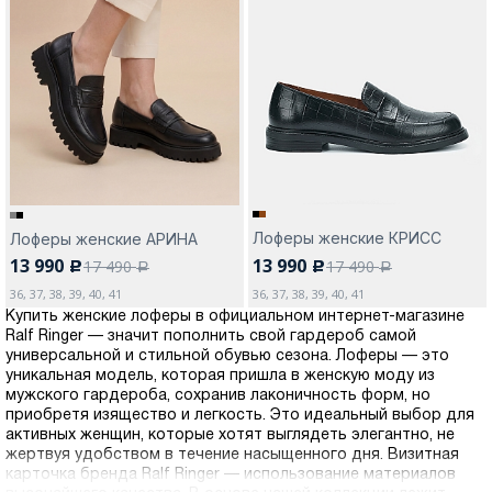
Лоферы женские КРИСС
Лоферы женские АРИНА
13 990
13 990
17 490
17 490
c
c
a
a
36, 37, 38, 39, 40, 41
36, 37, 38, 39, 40, 41
Купить женские лоферы в официальном интернет-магазине
Ralf Ringer — значит пополнить свой гардероб самой
универсальной и стильной обувью сезона. Лоферы — это
уникальная модель, которая пришла в женскую моду из
мужского гардероба, сохранив лаконичность форм, но
приобретя изящество и легкость. Это идеальный выбор для
активных женщин, которые хотят выглядеть элегантно, не
жертвуя удобством в течение насыщенного дня. Визитная
карточка бренда Ralf Ringer — использование материалов