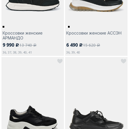
Кроссовки женские
Кроссовки женские АССЭН
АРМАНДО
9 990
6 490
13 740
15 620
c
c
a
a
36, 37, 38, 39, 40, 41
36, 39, 40