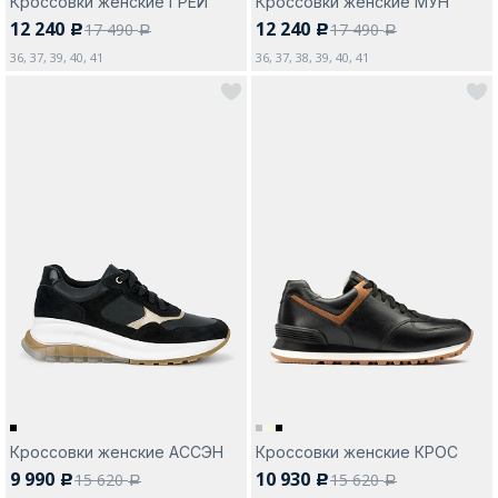
Кроссовки женские ГРЕЙ
Кроссовки женские МУН
12 240
12 240
17 490
17 490
c
c
a
a
36, 37, 39, 40, 41
36, 37, 38, 39, 40, 41
Кроссовки женские АССЭН
Кроссовки женские КРОС
9 990
10 930
15 620
15 620
c
c
a
a