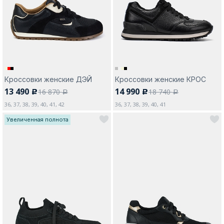
Москва
Кроссовки женские ДЭЙ
Кроссовки женские КРОС
13 490
14 990
16 870
18 740
c
c
Да, все верно
Изменить город
a
a
36, 37, 38, 39, 40, 41, 42
36, 37, 38, 39, 40, 41
Увеличенная полнота
О компании
Покупателям