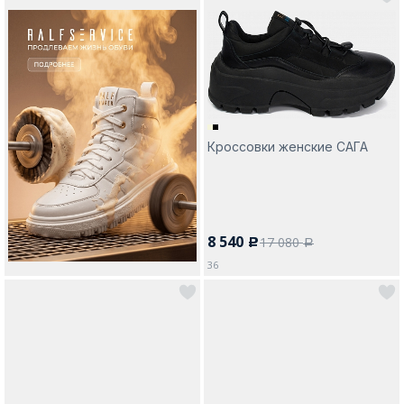
Кроссовки женские САГА
8 540
17 080
c
a
36