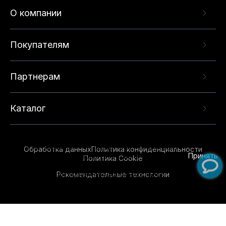
О компании
Покупателям
Партнерам
Каталог
Данный веб-сайт использует cookie-файлы и
рекомендательные технологии в целях
предоставления вам лучшего пользовательского
опыта на нашем сайте. Продолжая использовать
Обработка данных
Политика конфиденциальности
данный сайт, вы соглашаетесь с использованием
Принять
Политика Cookie
нами
cookie-файлов
и рекомендательных
Рекомендательные технологии
технологий. Для получения дополнительной
информации см.
Условия предоставления
рекомендательных технологий
.