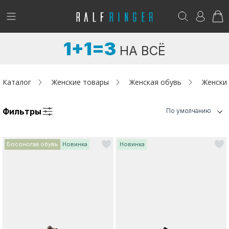
!
Возникли вопросы? -
club@ralf.ru
1+1=3
НА ВСЁ
Новинки
Женщинам
Каталог
Женские товары
Женская обувь
Женски
Мужчинам
Фильтры
По умолчанию
Детям
Босоногая обувь
Новинка
Новинка
Капсула
Аутлет
Акции / Новости
Адреса магазинов