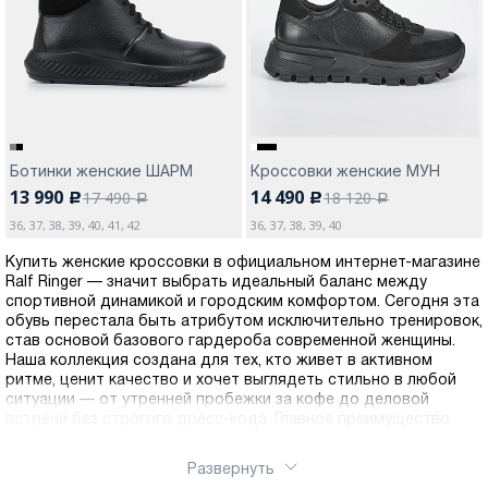
Ботинки женские ШАРМ
Кроссовки женские МУН
13 990
14 490
17 490
18 120
c
c
a
a
36, 37, 38, 39, 40, 41, 42
36, 37, 38, 39, 40
Купить женские кроссовки в официальном интернет-магазине
Ralf Ringer — значит выбрать идеальный баланс между
спортивной динамикой и городским комфортом. Сегодня эта
обувь перестала быть атрибутом исключительно тренировок,
став основой базового гардероба современной женщины.
Наша коллекция создана для тех, кто живет в активном
ритме, ценит качество и хочет выглядеть стильно в любой
ситуации — от утренней пробежки за кофе до деловой
встречи без строгого дресс-кода. Главное преимущество
обуви Ральф Рингер — бескомпромиссное качество
материалов. Основу нашего ассортимента составляет
Развернуть
натуральная кожа премиальной выделки, а также