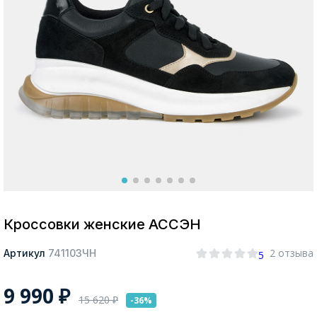
Москва
Да, все верно
Изменить город
О компании
Покупателям
Кроссовки женские АССЭН
2 отзыва
Артикул
741103ЧН
5
9 990
₽
15 620
₽
-36%