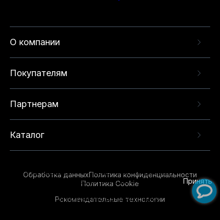
О компании
Покупателям
Партнерам
Каталог
Данный веб-сайт использует cookie-файлы и
рекомендательные технологии в целях
предоставления вам лучшего пользовательского
опыта на нашем сайте. Продолжая использовать
Обработка данных
Политика конфиденциальности
данный сайт, вы соглашаетесь с использованием
Принять
Политика Cookie
нами
cookie-файлов
и рекомендательных
Рекомендательные технологии
технологий. Для получения дополнительной
информации см.
Условия предоставления
рекомендательных технологий
.