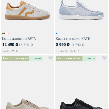
Москва
Кеды женские ВЕГА
Кеды женские КАТИ
12 490
8 990
15 620
13 740
c
c
Да, все верно
Изменить город
a
a
37, 38, 39, 40
36, 37, 38, 39, 40, 41
Босоногая обувь
Новинка
Босоногая обувь
Новинка
О компании
Покупателям