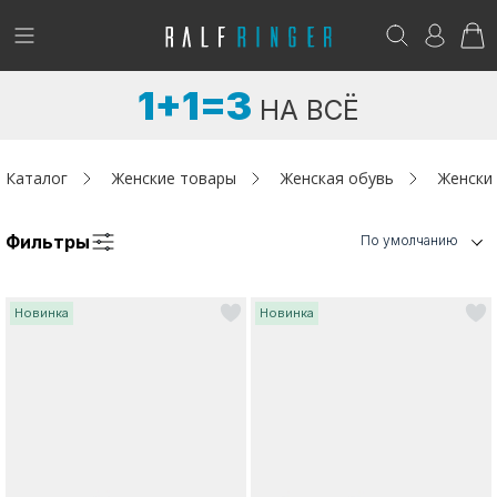
!
Возникли вопросы? -
club@ralf.ru
1+1=3
НА ВСЁ
Новинки
Женщинам
Каталог
Женские товары
Женская обувь
Женски
Мужчинам
Фильтры
По умолчанию
Детям
Новинка
Новинка
Капсула
Аутлет
Акции / Новости
Адреса магазинов