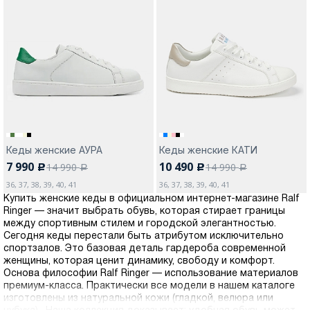
Кеды женские АУРА
Кеды женские КАТИ
7 990
10 490
14 990
14 990
c
c
a
a
36, 37, 38, 39, 40, 41
36, 37, 38, 39, 40, 41
Купить женские кеды в официальном интернет-магазине Ralf
Ringer — значит выбрать обувь, которая стирает границы
между спортивным стилем и городской элегантностью.
Сегодня кеды перестали быть атрибутом исключительно
спортзалов. Это базовая деталь гардероба современной
женщины, которая ценит динамику, свободу и комфорт.
Основа философии Ralf Ringer — использование материалов
премиум-класса. Практически все модели в нашем каталоге
изготовлены из натуральной кожи (гладкой, велюра или