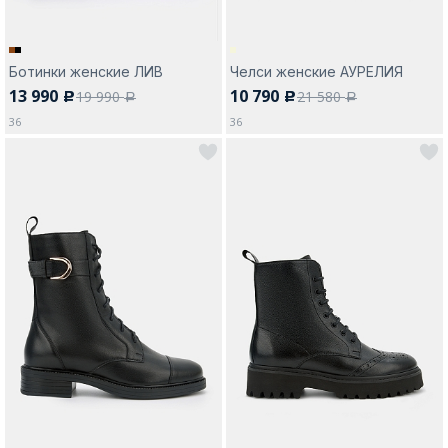
Ботинки женские ЛИВ
Челси женские АУРЕЛИЯ
13 990
10 790
19 990
21 580
c
c
a
a
36
36