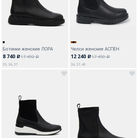
Москва
Ботинки женские ЛОРА
Челси женские АСПЕН
8 740
12 240
17 490
17 490
c
c
Да, все верно
Изменить город
a
a
35, 36, 37
36, 37, 40
О компании
Покупателям