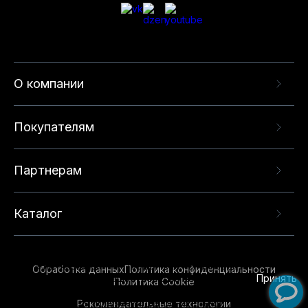
О компании
Покупателям
Партнерам
Каталог
Данный веб-сайт использует cookie-файлы и
рекомендательные технологии в целях
предоставления вам лучшего пользовательского
опыта на нашем сайте. Продолжая использовать
Обработка данных
Политика конфиденциальности
данный сайт, вы соглашаетесь с использованием
Принять
Политика Cookie
нами
cookie-файлов
и рекомендательных
Рекомендательные технологии
технологий. Для получения дополнительной