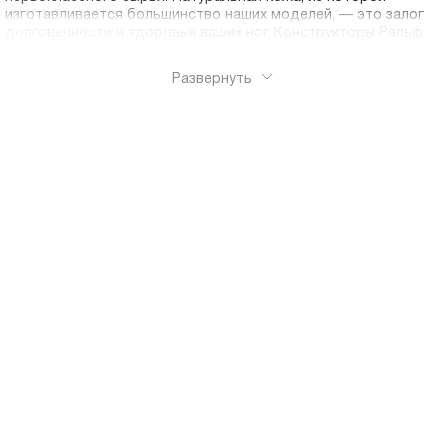
изготавливается большинство наших моделей, — это залог
долговечности и здоровья ваших ног. Конструкторы Ральф
Рингер разрабатывают колодки с учетом анатомии
российской стопы. Устойчивая подошва с протектором
Развернуть
обеспечивает надежное сцепление с поверхностью,
предотвращая скольжение, а амортизирующие вставки
снижают нагрузку на позвоночник при ходьбе. Утепленные
подкладки из байки, шерсти или меха делают наши ботинки
надежными спутниками в холодное время года. Интернет -
магазин Ralf Ringer обеспечит оперативную доставку по
России.