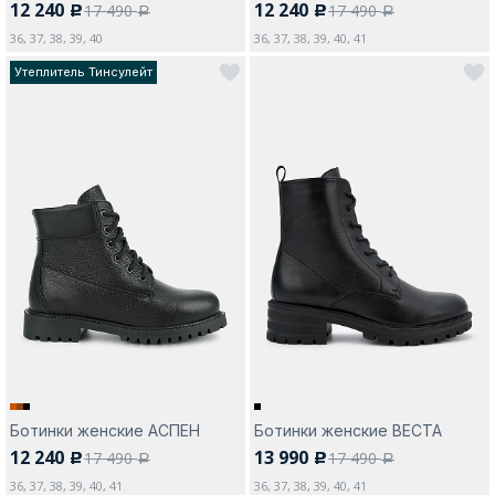
12 240
12 240
17 490
17 490
c
c
a
a
36, 37, 38, 39, 40
36, 37, 38, 39, 40, 41
Утеплитель Тинсулейт
Ботинки женские АСПЕН
Ботинки женские ВЕСТА
12 240
13 990
17 490
17 490
c
c
a
a
36, 37, 38, 39, 40, 41
36, 37, 38, 39, 40, 41