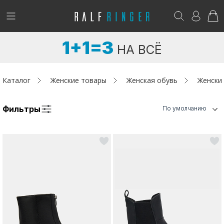
!
Возникли вопросы? -
club@ralf.ru
1+1=3
НА ВСЁ
Новинки
Женщинам
Каталог
Женские товары
Женская обувь
Женски
Мужчинам
Фильтры
По умолчанию
Детям
Капсула
Аутлет
Акции / Новости
Адреса магазинов