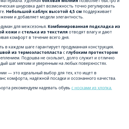
 материала. Удобная
боковая молния
позволяет быстро и
сическая шнуровка даёт возможность точно регулировать
ге.
Небольшой каблук высотой 4,5 см
поддерживает
ожении и добавляет модели элегантность.
думан для межсезонья.
Комбинированная подкладка из
ой кожи
и
стелька из текстиля
отводят влагу и дают
вая комфорт в течение всего дня.
ть в каждом шаге гарантирует продуманная конструкция.
швой из термоэластопласта
с
глубоким протектором
еплением. Подошва не скользит, долго служит и отлично
ждый шаг мягким и уверенным на любых поверхностях.
нии — это идеальный выбор для тех, кто ищет в
анс комфорта, надёжной посадки и осознанного качества.
форта рекомендуем надевать обувь
с носками из хлопка.