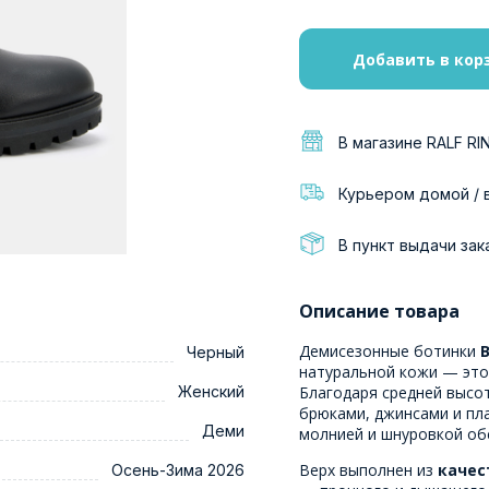
Добавить в кор
В магазине RALF RI
Курьером домой / 
В пункт выдачи зак
Описание товара
Демисезонные ботинки
В
Черный
натуральной кожи — это
Женский
Благодаря средней высот
брюками, джинсами и пл
Деми
молнией и шнуровкой об
Верх выполнен из
качес
Осень-Зима 2026