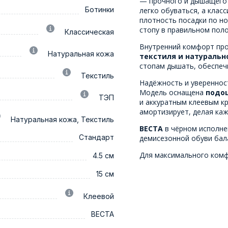
— прочного и дышащего
Ботинки
легко обуваться, а клас
плотность посадки по но
стопу в правильном пол
Классическая
Внутренний комфорт про
Натуральная кожа
текстиля и натуральн
стопам дышать, обеспечи
Текстиль
Надёжность и увереннос
Модель оснащена
подо
ТЭП
и аккуратным клеевым кр
амортизирует, делая ка
Натуральная кожа, Текстиль
ВЕСТА
в чёрном исполне
Стандарт
демисезонной обуви бал
Для максимального ком
4.5 см
15 см
Клеевой
ВЕСТА