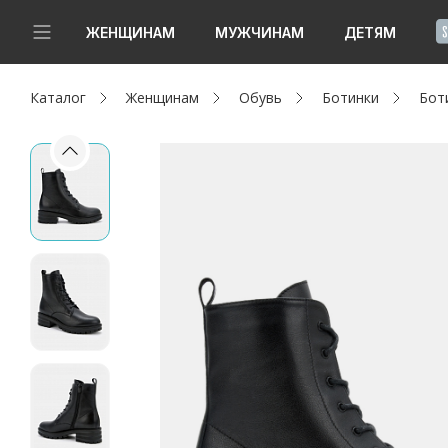
!
ЖЕНЩИНАМ
МУЖЧИНАМ
ДЕТЯМ
Каталог
Женщинам
Обувь
Ботинки
Бот
Новинки
Да, все верно
Изменить город
Женщинам
Мужчинам
Детям
Капсула
Аутлет
Акции / Новости
Адреса магазинов