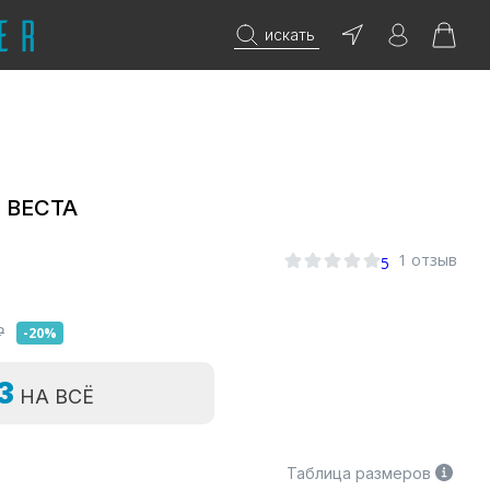
искать
е ВЕСТА
1 отзыв
5
₽
-20%
=3
НА ВСЁ
Таблица размеров