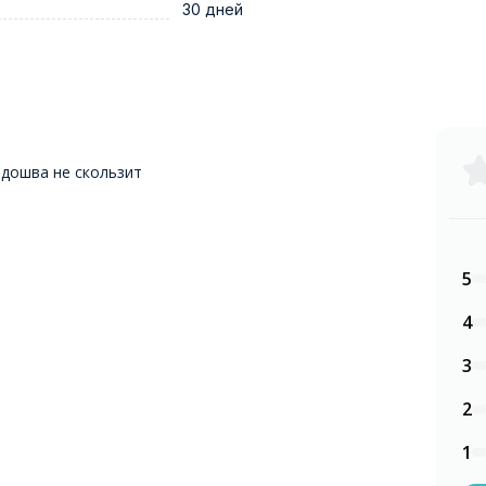
30 дней
дошва не скользит
5
4
3
2
1