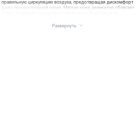
правильную циркуляцию воздуха, предотвращая дискомфорт
даже при длительной носке. Мягкая кожа деликатно облегает
стопу, создавая ощущение второй кожи. В каталоге вы
найдете женские балетки на все случаи жизни: для офиса,
прогулок, повседневной носки. Классические однотонные
Развернуть
модели, варианты с декоративными элементами,
перфорацией или лаковым покрытием – каждая женщина
найдет свою идеальную пару. Купить балетки Ральф Рингер в
нашем интернет-магазине просто и удобно. Мы предлагаем
доставку по России, подробные описания товаров, удобную
таблицу размеров и возможность возврата. Качество
технологий и доступные цены делают покупку выгодной.