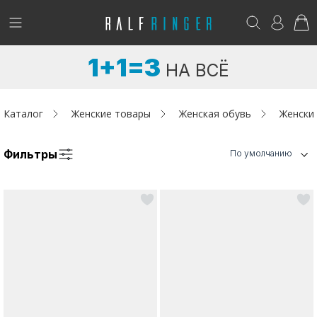
!
Возникли вопросы? -
club@ralf.ru
1+1=3
НА ВСЁ
Новинки
Женщинам
Каталог
Женские товары
Женская обувь
Женски
Мужчинам
Фильтры
По умолчанию
Детям
Капсула
Аутлет
Акции / Новости
Адреса магазинов