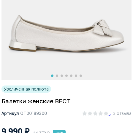
Москва
Да, все верно
Изменить город
О компании
Увеличенная полнота
Покупателям
Балетки женские ВЕСТ
3 отзыва
Артикул
ОТ00189300
5
9 990
₽
14 370
₽