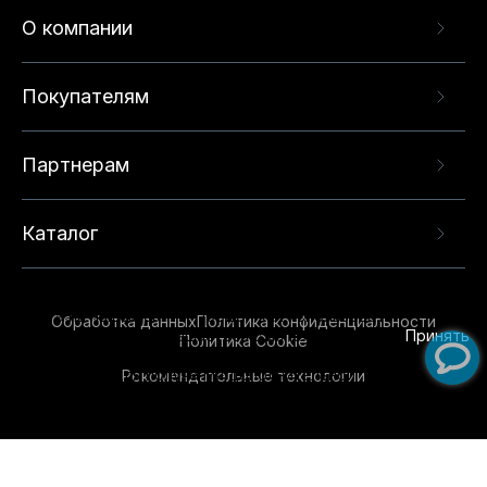
О компании
Покупателям
Партнерам
Каталог
Данный веб-сайт использует cookie-файлы и
рекомендательные технологии в целях
предоставления вам лучшего пользовательского
опыта на нашем сайте. Продолжая использовать
Обработка данных
Политика конфиденциальности
данный сайт, вы соглашаетесь с использованием
Принять
Политика Cookie
нами
cookie-файлов
и рекомендательных
Рекомендательные технологии
технологий. Для получения дополнительной
информации см.
Условия предоставления
рекомендательных технологий
.