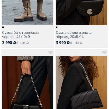
Сумка багет женская,
Сумка седло женская,
черная, 43х19х9
чёрная, 20x5x14
3 990
3 990
6 140
6 140
c
c
a
a