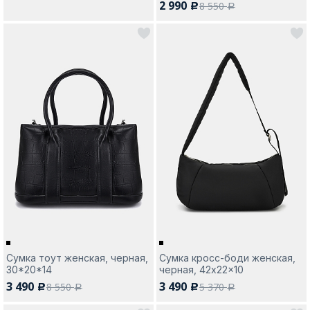
2 990
8 550
c
a
Сумка тоут женская, черная,
Сумка кросс-боди женская,
30*20*14
черная, 42x22x10
3 490
3 490
8 550
5 370
c
c
a
a