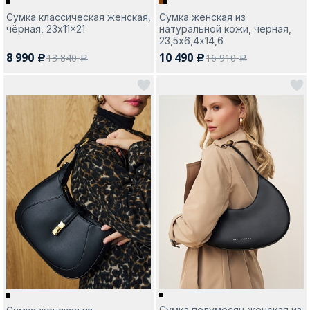
Сумка классическая женская,
Сумка женская из
чёрная, 23x11x21
натуральной кожи, черная,
23,5х6,4х14,6
8 990
10 490
13 840
16 910
c
c
a
a
Сумка полумесяц женская из