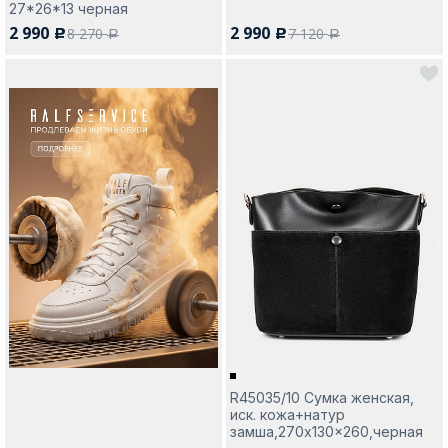
27*26*13 черная
2 990
2 990
8 270
7 120
c
c
a
a
R45035/10 Сумка женская,
иск. кожа+натур
замша,270x130x260,черная