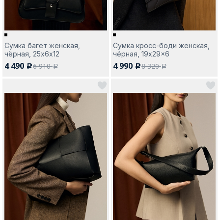
Сумка багет женская,
Сумка кросс-боди женская,
чёрная, 25х6х12
чёрная, 19x29x6
4 490
4 990
6 910
8 320
c
c
a
a