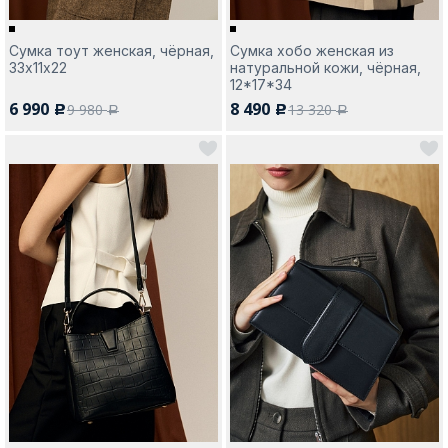
Сумка тоут женская, чёрная,
Сумка хобо женская из
33х11х22
натуральной кожи, чёрная,
12*17*34
6 990
8 490
9 980
13 320
c
c
a
a