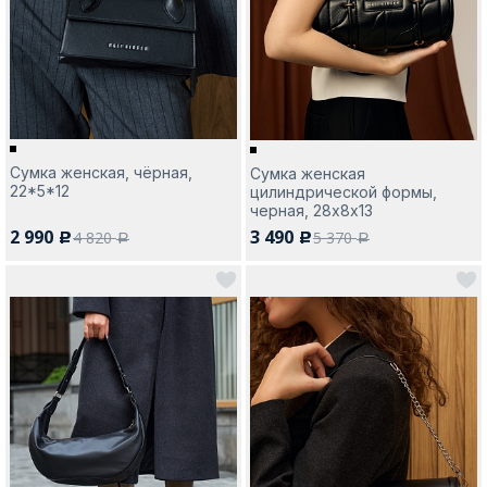
Москва
Сумка женская, чёрная,
Сумка женская
22*5*12
цилиндрической формы,
Да, все верно
Изменить город
черная, 28х8х13
2 990
3 490
4 820
5 370
c
c
a
a
О компании
Покупателям