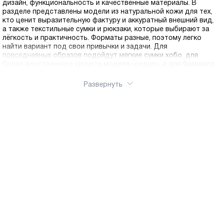
дизайн, функциональность и качественные материалы. В
разделе представлены модели из натуральной кожи для тех,
кто ценит выразительную фактуру и аккуратный внешний вид,
а также текстильные сумки и рюкзаки, которые выбирают за
лёгкость и практичность. Форматы разные, поэтому легко
найти вариант под свои привычки и задачи. Для
повседневных образов подойдут мягкие сумки хобо, для
более женственного силуэта модели «седло», а для базового
гардероба классические формы, уместные и в более
собранных, и в расслабленных сочетаниях. Если нужен
Развернуть
вариант на каждый день и важна свобода движений,
обратите внимание на кросс боди. Для активного ритма и
ситуаций, когда хочется освободить руки, в каталоге есть
рюкзаки, как кожаные, так и текстильные. Вы можете купить
сумку или рюкзак в нашем интернет магазине, оформить заказ
онлайн и выбрать удобный способ получения. Доступна
доставка по России.