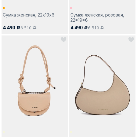
Сумка женская, 22х19х6
Сумка женская, розовая,
22*19*6
4 490
4 490
6 510
6 510
c
c
a
a