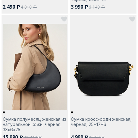
2 490
3 990
4 010
6 140
c
c
a
a
Сумка полумесяц женская из
Сумка кросс-боди женская,
натуральной кожи, черная,
черная, 25*17*6
33х6х25
15 990
4 990
22 840
8 550
c
c
a
a