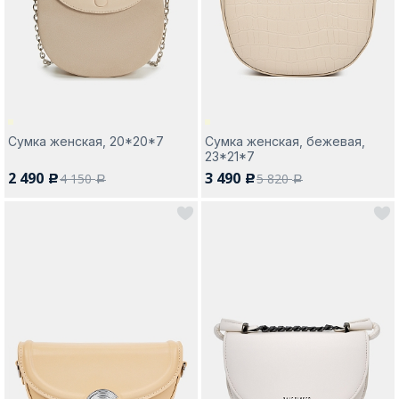
Москва
Сумка женская, 20*20*7
Сумка женская, бежевая,
23*21*7
Да, все верно
Изменить город
2 490
3 490
4 150
5 820
c
c
a
a
О компании
Покупателям