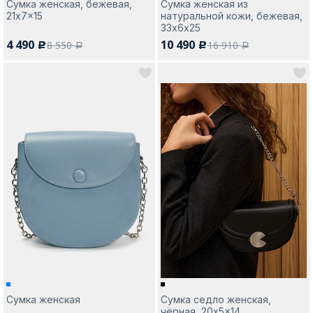
Сумка женская, бежевая,
Сумка женская из
21x7x15
натуральной кожи, бежевая,
33х6х25
4 490
10 490
8 550
16 910
c
c
a
a
Сумка женская
Сумка седло женская,
чёрная, 20x5x14