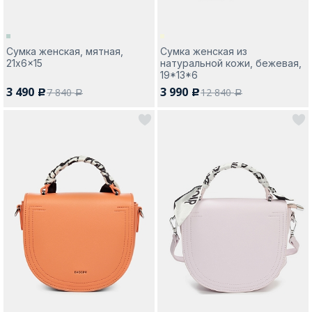
Сумка женская, мятная,
Сумка женская из
21x6x15
натуральной кожи, бежевая,
19*13*6
3 490
3 990
7 840
12 840
c
c
a
a