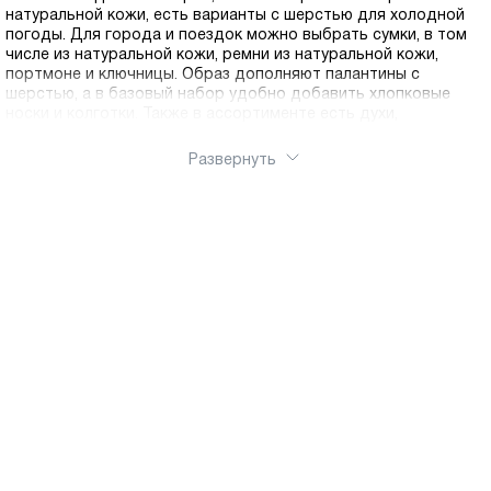
натуральной кожи, есть варианты с шерстью для холодной
погоды. Для города и поездок можно выбрать сумки, в том
числе из натуральной кожи, ремни из натуральной кожи,
портмоне и ключницы. Образ дополняют палантины с
шерстью, а в базовый набор удобно добавить хлопковые
носки и колготки. Также в ассортименте есть духи,
солнцезащитные очки и средства для ухода за обувью,
чтобы любимые пары дольше сохраняли аккуратный вид.
Развернуть
Подбирайте аксессуары Ralf Ringer под сезон, настроение и
повод, от спокойной базы до заметных акцентов. Оформить
заказ можно через интернет магазин Ralf Ringer, товары легко
купить онлайн. Доступна доставка по России.