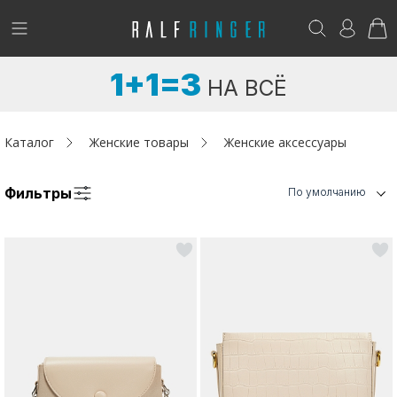
!
Возникли вопросы? -
club@ralf.ru
1+1=3
НА ВСЁ
Новинки
Женщинам
Каталог
Женские товары
Женские аксессуары
Мужчинам
Фильтры
По умолчанию
Детям
Капсула
Аутлет
Акции / Новости
Адреса магазинов