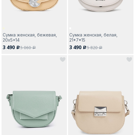
Сумка женская, бежевая,
Сумка женская, белая,
20x5x14
21*7*15
3 490
3 490
5 060
5 820
c
c
a
a