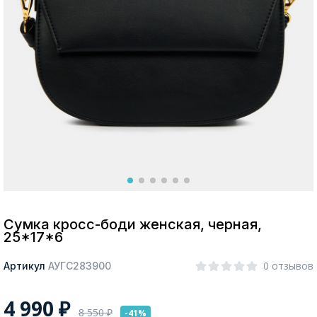
Москва
Да, все верно
Изменить город
О компании
Покупателям
Сумка кросс-боди женская, черная,
25*17*6
0 отзывов
Артикул
АУГС283900
4 990
₽
8 550
₽
-41%