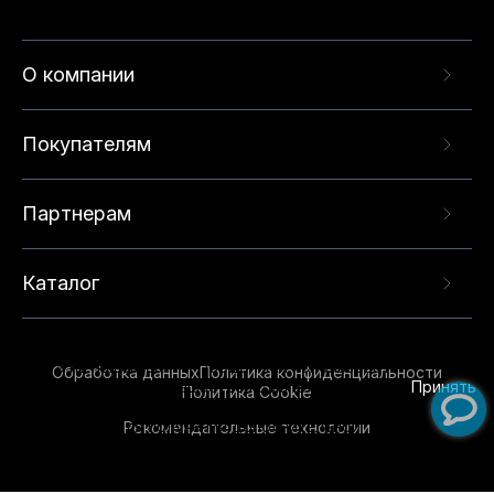
О компании
Покупателям
Партнерам
Каталог
Данный веб-сайт использует cookie-файлы и
рекомендательные технологии в целях
предоставления вам лучшего пользовательского
опыта на нашем сайте. Продолжая использовать
Обработка данных
Политика конфиденциальности
данный сайт, вы соглашаетесь с использованием
Принять
Политика Cookie
нами
cookie-файлов
и рекомендательных
Рекомендательные технологии
технологий. Для получения дополнительной
информации см.
Условия предоставления
рекомендательных технологий
.