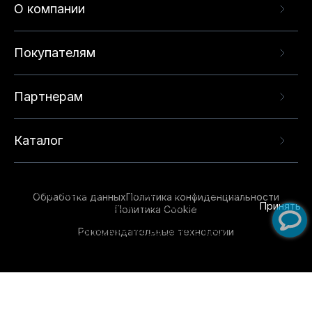
О компании
Покупателям
Партнерам
Каталог
Данный веб-сайт использует cookie-файлы и
рекомендательные технологии в целях
предоставления вам лучшего пользовательского
опыта на нашем сайте. Продолжая использовать
Обработка данных
Политика конфиденциальности
данный сайт, вы соглашаетесь с использованием
Принять
Политика Cookie
нами
cookie-файлов
и рекомендательных
Рекомендательные технологии
технологий. Для получения дополнительной
информации см.
Условия предоставления
рекомендательных технологий
.