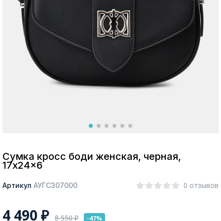
Москва
Да, все верно
Изменить город
О компании
Покупателям
Сумка кросс боди женская, черная,
17x24x6
0 отзывов
Артикул
АУГС307000
4 490
₽
8 550
₽
-47%