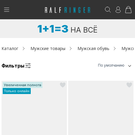
!
Возникли вопросы? -
club@ralf.ru
1+1=3
НА ВСЁ
Новинки
Женщинам
Каталог
Мужские товары
Мужская обувь
Мужск
Мужчинам
Фильтры
По умолчанию
Детям
Увеличенная полнота
Капсула
Только онлайн
Аутлет
Акции / Новости
Адреса магазинов