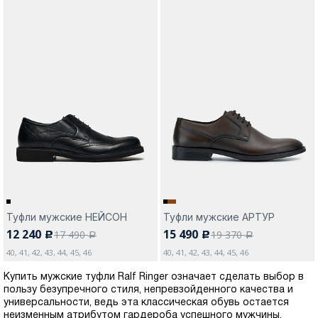
Туфли мужские НЕЙСОН
Туфли мужские АРТУР
12 240
15 490
17 490
19 370
c
c
a
a
40, 41, 42, 43, 44, 45, 46
40, 41, 42, 43, 44, 45, 46
Купить мужские туфли Ralf Ringer означает сделать выбор в
пользу безупречного стиля, непревзойденного качества и
универсальности, ведь эта классическая обувь остается
неизменным атрибутом гардероба успешного мужчины,