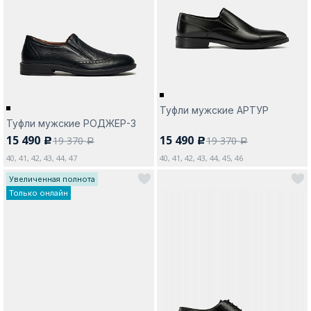
Москва
Туфли мужские АРТУР
Туфли мужские РОДЖЕР-3
Да, все верно
Изменить город
15 490
15 490
19 370
19 370
c
c
a
a
40, 41, 42, 43, 44, 47
40, 41, 42, 43, 44, 45, 46
Увеличенная полнота
О компании
Только онлайн
Покупателям