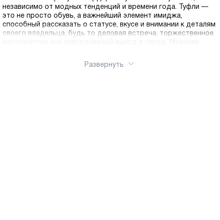
независимо от модных тенденций и времени года. Туфли —
это не просто обувь, а важнейший элемент имиджа,
способный рассказать о статусе, вкусе и внимании к деталям
своего владельца, будь то деловая встреча, торжественное
мероприятие или повседневный выход в город. Мужские
туфли Ральф Рингер отличаются удивительной
универсальностью и представлены в нашей коллекции
Развернуть
моделями для любого сезона. Летние туфли выполнены из
натуральной кожи, обеспечивают отличную вентиляцию и
комфорт даже в жаркую погоду, когда ногам необходима
максимальная циркуляция воздуха. Легкие подошвы и
дышащая подкладка делают летние модели идеальными для
длительных прогулок и активного городского ритма.
Демисезонные туфли представляют собой золотую середину
— они достаточно защищены от осенней слякоти и весенних
дождей благодаря влагоотталкивающей обработке, но при
этом не создают перегрева, что делает их оптимальным
выбором для межсезонья. Зимние модели оснащены
утепленной подкладкой на натуральном меху, и прочными
подошвами с глубоким протектором для надежного
сцепления на скользких поверхностях, обеспечивая тепло и
безопасность в холодное время года. Основой каждой пары
туфель Ralf Ringer является натуральная кожа высшего
качества, которая гарантирует долговечность,
презентабельный внешний вид и комфорт при носке. Кожаная