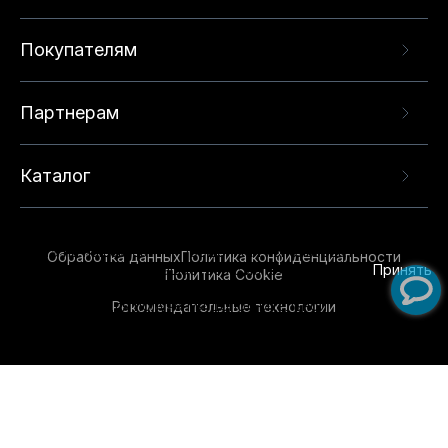
Покупателям
Партнерам
Каталог
Данный веб-сайт использует cookie-файлы и
рекомендательные технологии в целях
предоставления вам лучшего пользовательского
опыта на нашем сайте. Продолжая использовать
Обработка данных
Политика конфиденциальности
данный сайт, вы соглашаетесь с использованием
Принять
Политика Cookie
нами
cookie-файлов
и рекомендательных
Рекомендательные технологии
технологий. Для получения дополнительной
информации см.
Условия предоставления
рекомендательных технологий
.