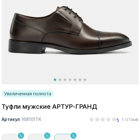
Москва
Да, все верно
Изменить город
О компании
Увеличенная полнота
Покупателям
Туфли мужские АРТУР-ГРАНД
1 отзыв
Артикул
168101ТК
5