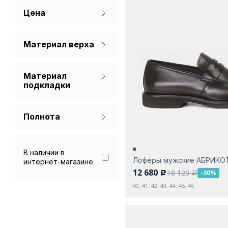
Цена
Синий
Черный
Материал верха
Натуральная кожа
Материал
подкладки
Без подкладки
Полнота
Натуральная кожа
Стандарт
В наличии в
Лоферы мужские АБРИКО
интернет-магазине
12 680
18 120
-30%
c
a
40, 41, 42, 43, 44, 45, 46