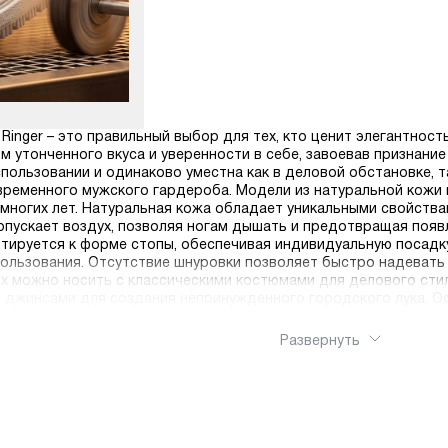
 Ringer – это правильный выбор для тех, кто ценит элегантнос
м утонченного вкуса и уверенности в себе, завоевав признание
спользовании и одинаково уместна как в деловой обстановке, 
ременного мужского гардероба. Модели из натуральной кожи 
многих лет. Натуральная кожа обладает уникальными свойства
ропускает воздух, позволяя ногам дышать и предотвращая поя
тируется к форме стопы, обеспечивая индивидуальную посадк
ользования. Отсутствие шнуровки позволяет быстро надевать 
х можно носить с классическими костюмами для делового стиля
 джинсами для создания непринужденного городского лука. О
, что позволяет получить качественную обувь быстро и удобно
Развернуть