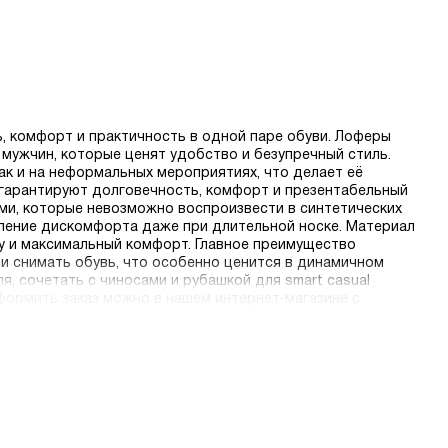
ть, комфорт и практичность в одной паре обуви. Лоферы
 мужчин, которые ценят удобство и безупречный стиль.
так и на неформальных мероприятиях, что делает её
гарантируют долговечность, комфорт и презентабельный
ми, которые невозможно воспроизвести в синтетических
вление дискомфорта даже при длительной носке. Материал
у и максимальный комфорт. Главное преимущество
и снимать обувь, что особенно ценится в динамичном
, сочетать с чиносами и рубашкой для smart casual
формить заказ можно в нашем интернет-магазине с
.