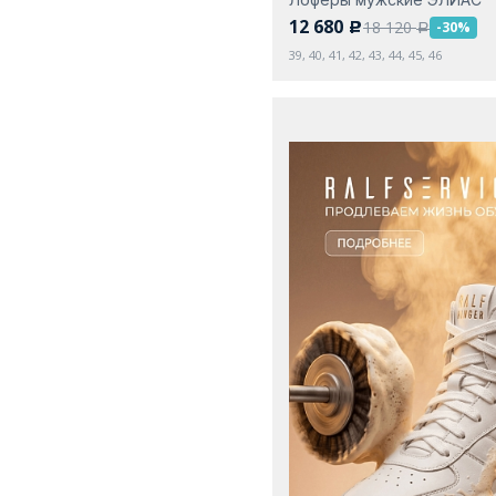
12 680
18 120
-30%
c
a
39, 40, 41, 42, 43, 44, 45, 46