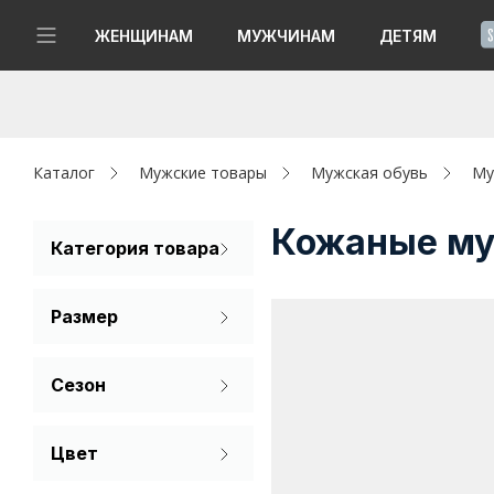
!
ЖЕНЩИНАМ
МУЖЧИНАМ
ДЕТЯМ
Новинки
Да, все верно
Изменить город
Женщинам
Каталог
Мужские товары
Мужская обувь
Му
Мужчинам
Кожаные му
Категория товара
Лоферы
Детям
Размер
Капсула
39
40
41
Сезон
Аутлет
42
43
44
Лето
Акции / Новости
Цвет
Демисезон
45
46
Коричневый
Адреса магазинов