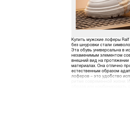
Купить мужские лоферы Ralf
без шнуровки стали символо
Эта обувь универсальна в и
незаменимым элементом сов
внешний вид на протяжении 
материалах. Она отлично п
естественным образом адап
лоферов – это удобство исп
ритме современной жизни. И
образа или комбинировать с
бесплатной доставкой по РФ