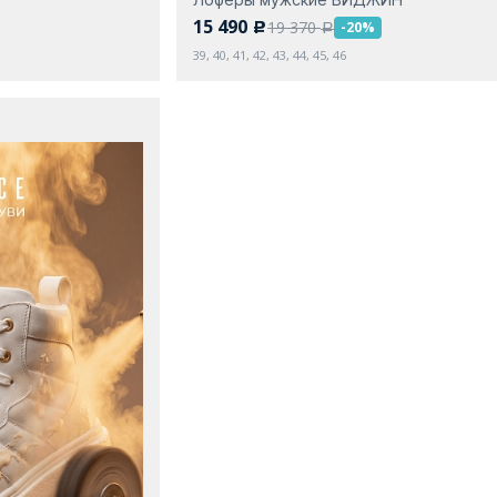
15 490
19 370
-20%
c
a
39, 40, 41, 42, 43, 44, 45, 46