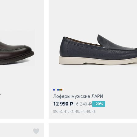
Т
Лоферы мужские ЛАРИ
12 990
16 240
-20%
c
a
39, 40, 41, 42, 43, 44, 45, 46