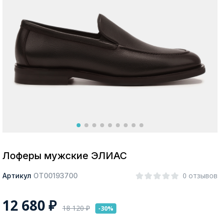
Москва
Да, все верно
Изменить город
О компании
Покупателям
Лоферы мужские ЭЛИАС
0 отзывов
Артикул
ОТ00193700
12 680
₽
18 120
₽
-30%