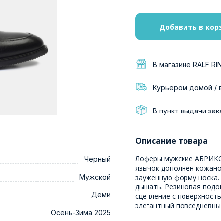
Добавить в кор
В магазине RALF RI
Курьером домой / 
В пункт выдачи зак
Описание товара
Лоферы мужские АБРИКОТ
Черный
язычок дополнен кожано
Мужской
зауженную форму носка.
дышать. Резиновая подо
Деми
сцепление с поверхност
элегантный повседневны
Осень-Зима 2025