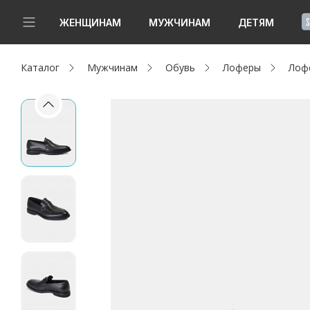
!
ЖЕНЩИНАМ
МУЖЧИНАМ
ДЕТЯМ
Каталог
Мужчинам
Обувь
Лоферы
Лоф
Новинки
Да, все верно
Изменить город
Женщинам
Мужчинам
Детям
Капсула
Аутлет
Акции / Новости
Адреса магазинов