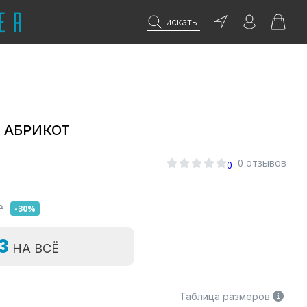
искать
е АБРИКОТ
0
0 отзывов
0
₽
-30%
=3
НА ВСЁ
Таблица размеров