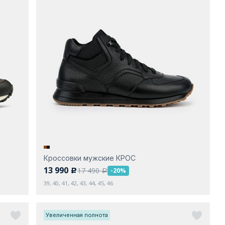
Кроссовки мужские КРОС
13 990
17 490
-20%
c
a
39, 40, 41, 42, 43, 44, 45, 46
Увеличенная полнота