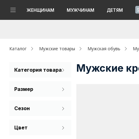
!
ЖЕНЩИНАМ
МУЖЧИНАМ
ДЕТЯМ
Новинки
Да, все верно
Изменить город
Женщинам
Каталог
Мужские товары
Мужская обувь
Му
Мужчинам
Мужские кр
Категория товара
Кроссовки
Детям
Размер
Капсула
39
40
41
Сезон
Аутлет
42
43
44
Лето
Акции / Новости
Цвет
Демисезон
45
46
Коричневый
Адреса магазинов
Зима