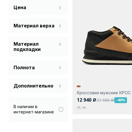
Цена
Рыжий
Серый
Материал верха
Натуральная кожа
Синий
Материал
Текстиль
Черный
подкладки
Натуральная кожа
Полнота
Текстиль
На широкую ногу
Дополнительно
Стандарт
Кроссовки мужские КРОС
Гарантия 90 дней
12 940
21 580
-40%
c
a
В наличии в
39, 44
интернет-магазине