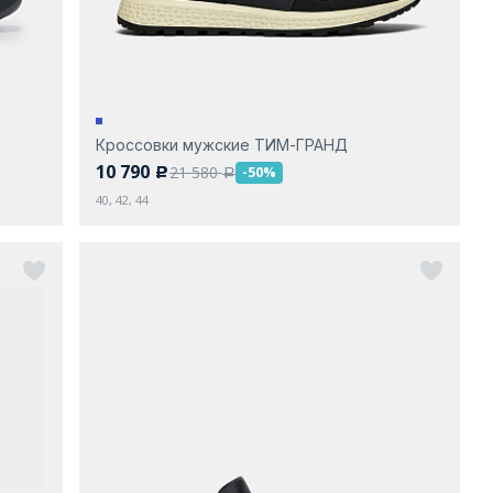
Кроссовки мужские ТИМ-ГРАНД
10 790
21 580
-50%
c
a
40, 42, 44