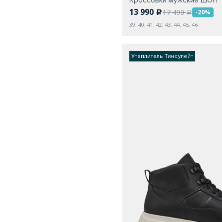
13 990
17 490
-20%
c
a
39, 40, 41, 42, 43, 44, 45, 46
Утеплитель Тинсулейт