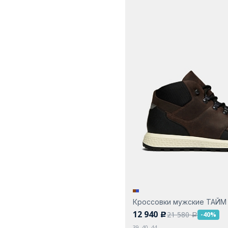
Кроссовки мужские ТАЙМ
12 940
21 580
-40%
c
a
39, 40, 44