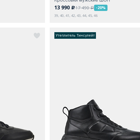
13 990
17 490
-20%
c
a
39, 40, 41, 42, 43, 44, 45, 46
Утеплитель Тинсулейт