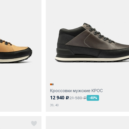
Кроссовки мужские КРОС
12 940
21 580
-40%
c
a
39, 40