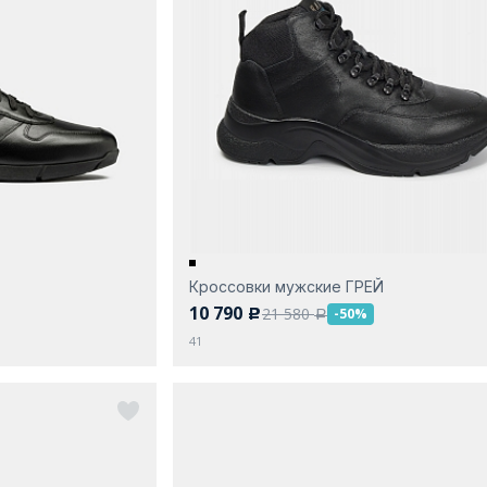
Кроссовки мужские ГРЕЙ
10 790
21 580
-50%
c
a
41