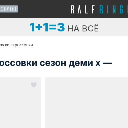
1+1=3
НА ВСЁ
жские кроссовки
оссовки сезон деми х —