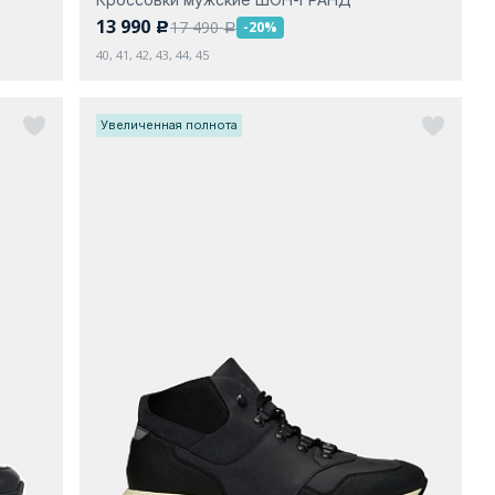
13 990
17 490
-20%
c
a
40, 41, 42, 43, 44, 45
Увеличенная полнота