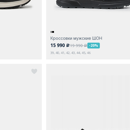
Кроссовки мужские ШОН
15 990
19 990
-20%
c
a
39, 40, 41, 42, 43, 44, 45, 46