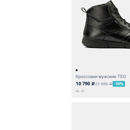
Кроссовки мужские ТЕО
10 790
21 580
-50%
c
a
40, 41