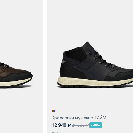
Кроссовки мужские ТАЙМ
12 940
21 580
-40%
c
a
39, 40