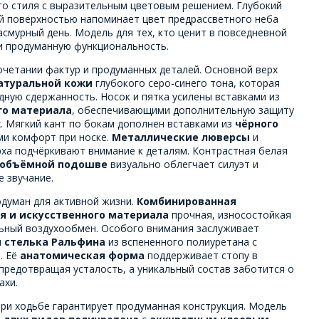
го стиля с выразительным цветовым решением. Глубокий
ой поверхностью напоминает цвет предрассветного неба
асмурный день. Модель для тех, кто ценит в повседневной
и продуманную функциональность.
очетании фактур и продуманных деталей. Основной верх
атуральной кожи
глубокого серо-синего тона, которая
ную сдержанность. Носок и пятка усилены вставками из
го материала
, обеспечивающими дополнительную защиту
. Мягкий кант по бокам дополнен вставками из
чёрного
ми комфорт при носке.
Металлические люверсы
и
рха подчёркивают внимание к деталям. Контрастная белая
 объёмной подошве
визуально облегчает силуэт и
 звучание.
думан для активной жизни.
Комбинированная
я и искусственного материала
прочная, износостойкая
ьный воздухообмен. Особого внимания заслуживает
 стелька Ральфина
из вспененного полиуретана с
. Её
анатомическая форма
поддерживает стопу в
предотвращая усталость, а уникальный состав заботится о
ахи.
ри ходьбе гарантирует продуманная конструкция. Модель