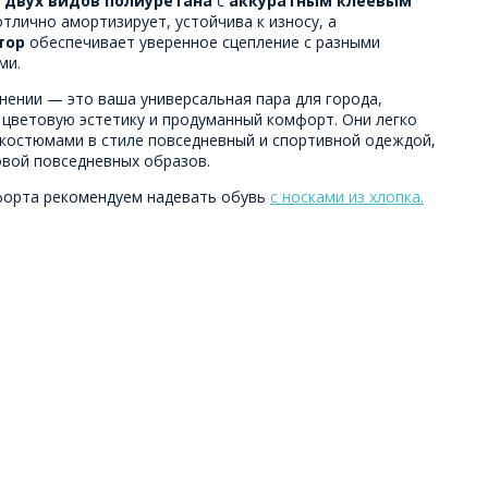
 двух видов полиуретана
с
аккуратным клеевым
отлично амортизирует, устойчива к износу, а
тор
обеспечивает уверенное сцепление с разными
ми.
нении — это ваша универсальная пара для города,
ветовую эстетику и продуманный комфорт. Они легко
 костюмами в стиле повседневный и спортивной одеждой,
овой повседневных образов.
форта рекомендуем надевать обувь
с носками из хлопка.