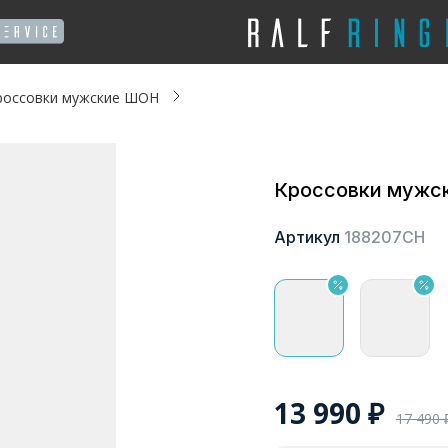
россовки мужские ШОН
Кроссовки мужс
Артикул
188207СН
13 990
₽
17 490