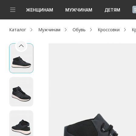
!
ЖЕНЩИНАМ
МУЖЧИНАМ
ДЕТЯМ
Каталог
Мужчинам
Обувь
Кроссовки
К
Новинки
Да, все верно
Изменить город
Женщинам
Мужчинам
Детям
Капсула
Аутлет
Акции / Новости
Адреса магазинов