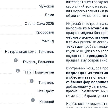
интерпретация городско
Мужской
серо-синий тон с матов
или морской глубины в п
Деми
обуви сложные оттенки 
Их дизайн построен на с
Осень-Зима 2025
выполнен из
матовой н
Кроссовки
придаёт модели благород
чёрного искусственно
Уикенд
в самых уязвимых местах
текстиля
, добавляющи
круглые шнурки в тон ве
Натуральная кожа, Текстиль
подошва на
трендовой
придаёт ему современное
Тексиль, Ральфина
Внутренний комфорт про
ТПУ, Полиуретан
подкладка из текстил
и обеспечивает оптимал
съёмная формованная
Текстиль
добавлением угля и смол
правильном положении, 
Стандарт
гигиене, нейтрализуя зап
Клеевой
Надёжность и комфорт п