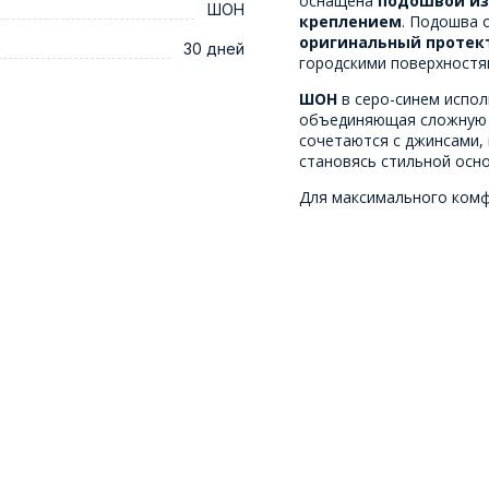
оснащена
подошвой из
ШОН
креплением
. Подошва 
оригинальный протек
30 дней
городскими поверхностя
ШОН
в серо-синем испол
объединяющая сложную ц
сочетаются с джинсами,
становясь стильной осн
Для максимального ком