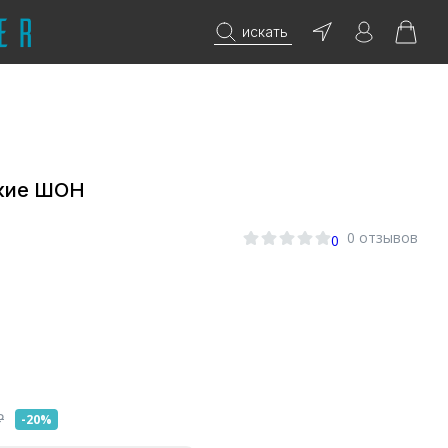
искать
кие ШОН
0 отзывов
0
₽
-20%