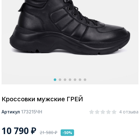
Москва
Да, все верно
Изменить город
О компании
Покупателям
Кроссовки мужские ГРЕЙ
4 отзыва
Артикул
173215ЧН
10 790
₽
21 580
₽
-50%