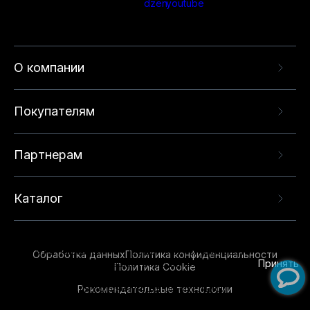
О компании
Покупателям
Партнерам
Каталог
Данный веб-сайт использует cookie-файлы и
рекомендательные технологии в целях
предоставления вам лучшего пользовательского
опыта на нашем сайте. Продолжая использовать
Обработка данных
Политика конфиденциальности
данный сайт, вы соглашаетесь с использованием
Принять
Политика Cookie
нами
cookie-файлов
и рекомендательных
Рекомендательные технологии
технологий. Для получения дополнительной
информации см.
Условия предоставления