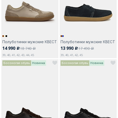
Москва
Полуботинки мужские КВЕСТ
Полуботинки мужские КВЕСТ
14 990
13 990
18 740
17 490
c
c
Да, все верно
Изменить город
a
a
39, 40, 41, 42, 43, 44, 45
39, 40, 41, 42, 45
Босоногая обувь
Новинка
Босоногая обувь
Новинка
О компании
Покупателям