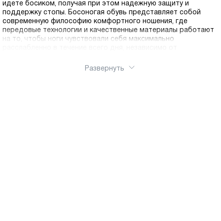
идете босиком, получая при этом надежную защиту и
поддержку стопы. Босоногая обувь представляет собой
современную философию комфортного ношения, где
передовые технологии и качественные материалы работают
на то, чтобы ноги чувствовали себя максимально
расслабленно в течение всего дня, независимо от
интенсивности нагрузок. В основе концепции босоногой
обуви из натуральной кожи лежит принцип максимальной
Развернуть
гибкости подошвы, которая не препятствует естественному
перекату стопы от пятки к носку. Эластичная подошва
изгибается во всех направлениях, позволяя мышцам и
связкам стопы работать так, как это предусмотрено
природой, а не атрофироваться в жесткой обувной
оболочке. Такая конструкция особенно ценна для тех, кто
проводит много времени за рулем, работает стоя или просто
устал от тяжелой формальной обуви, сковывающей каждое
движение. Гибкость не означает отсутствие защиты —
подошва надежно ограждает стопу от острых предметов и
неровностей, сохраняя при этом тактильную
чувствительность и свободу движений. Анатомическая
форма Бэрифутов кардинально отличается от традиционных
моделей с зауженным мыском и приподнятой пяткой.
Широкая передняя часть обеспечивает пальцам
естественное положение без сдавливания, что критически
важно для правильного распределения веса тела и