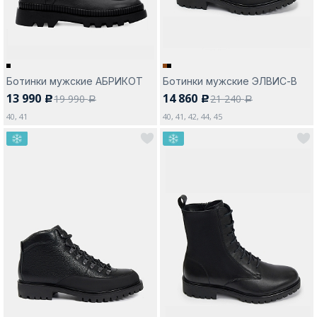
Ботинки мужские АБРИКОТ
Ботинки мужские ЭЛВИС-В
13 990
14 860
19 990
21 240
c
c
a
a
40, 41
40, 41, 42, 44, 45