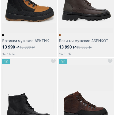
Москва
Ботинки мужские АРКТИК
Ботинки мужские АБРИКОТ
13 990
13 990
19 990
19 990
c
c
Да, все верно
Изменить город
a
a
40, 41, 42
40, 41, 42
О компании
Покупателям