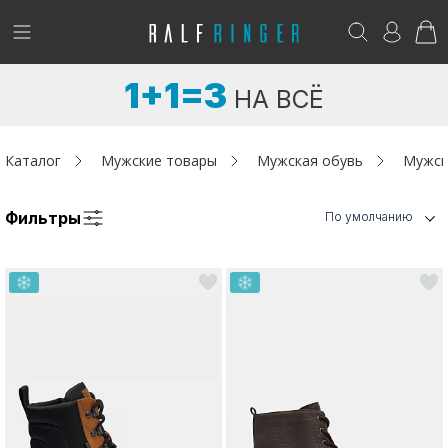
!
Возникли вопросы? -
club@ralf.ru
1+1=3
НА ВСЁ
Новинки
Женщинам
Каталог
Мужские товары
Мужская обувь
Мужск
Мужчинам
Фильтры
По умолчанию
Детям
Капсула
Аутлет
Акции / Новости
Адреса магазинов