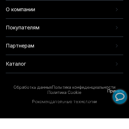
О компании
Покупателям
Партнерам
Каталог
Данный веб-сайт использует cookie-файлы и
рекомендательные технологии в целях
предоставления вам лучшего пользовательского
опыта на нашем сайте. Продолжая использовать
Обработка данных
Политика конфиденциальности
данный сайт, вы соглашаетесь с использованием
Принять
Политика Cookie
нами
cookie-файлов
и рекомендательных
Рекомендательные технологии
технологий. Для получения дополнительной
информации см.
Условия предоставления
рекомендательных технологий
.