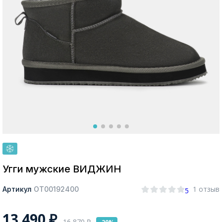
Москва
Да, все верно
Изменить город
О компании
Покупателям
Угги мужские ВИДЖИН
1 отзыв
Артикул
ОТ00192400
5
13 490
₽
16 870
₽