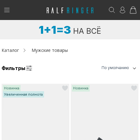
!
Возникли вопросы? -
club@ralf.ru
1+1=3
НА ВСЁ
Новинки
Женщинам
Каталог
Мужские товары
Мужчинам
Фильтры
По умолчанию
Детям
Новинка
Новинка
Капсула
Увеличенная полнота
Аутлет
Акции / Новости
Адреса магазинов