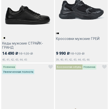
Москва
Кроссовки мужские ГРЕЙ
Кеды мужские СТРАЙК-
Да, все верно
Изменить город
ГРАНД
14 490
9 990
18 120
18 120
c
c
a
a
40, 41, 42, 43, 44, 45
39, 40, 41, 42, 43, 44, 45, 46
О компании
Новинка
Босоногая обувь
Новинка
Увеличенная полнота
Покупателям