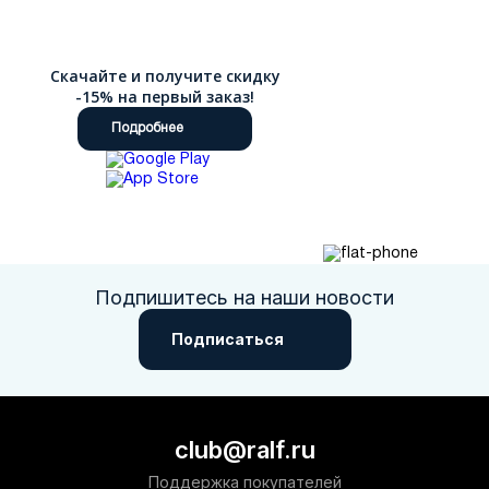
У нас Вы можете найти мужскую обувь для любой погоды,
стиля и возраста. Классические и молодежные модели не
оставят Вас равнодушным.
Скачайте и получите скидку
Покупка обуви RALF RINGER через интернет
-15% на первый заказ!
Купить обувь для мужчин в интернет-магазине стало просто,
Подробнее
как никогда. Вам всего лишь нужно выбрать пару из каталога
и сделать заказ онлайн. Размерный ряд, описание и фото
представлены в карточке товара, где также можно
ознакомиться с отзывами, способами оплаты и доставки.
Доступные цены, скидки и быстрая доставка по всей России
помогут Вам приобрести нужную пару, не выходя из дома.
Подпишитесь на наши новости
Подписаться
club@ralf.ru
Поддержка покупателей