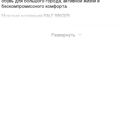
обувь для большого города, активной жизни и
бескомпромиссного комфорта.
Мужская коллекция RALF RINGER
Модная коллекция представлена следующими линиями:
Business – обувь, подразумевающая под собой
Развернуть
ограничения в цветовых решениях и конструкциях по
причине дресс-кода. Лаконичные строгие конструкции и
темные цвета.
Modern – это коллекция обуви, соответствующая всем
текущим трендам моды, как в конструкциях, так и в
цветах. Буйство красок и эмоций.
Original – это коллекция повседневной обуви от RALF
RINGER, качество и комфорт которой проверены
российскими дорогами. Прочная, надежная,
износостойкая и максимально удобная. Идеально
подходит для ежедневной носки.
Weekend – воплощенная идея комфорта. Стильный
casual для любых погодных условий. Натуральные
материалы, удобные колодки, анатомическая стелька,
Shock Absorber, литьевая подошва обеспечат Вашим
ногам комфорт в длительных путешествиях или
прогулке.