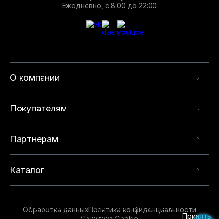
Ежедневно, с 8:00 до 22:00
О компании
Покупателям
Партнерам
Каталог
Данный веб-сайт использует cookie-файлы и
рекомендательные технологии в целях
предоставления вам лучшего пользовательского
опыта на нашем сайте. Продолжая использовать
Обработка данных
Политика конфиденциальности
данный сайт, вы соглашаетесь с использованием
Принять
Политика Cookie