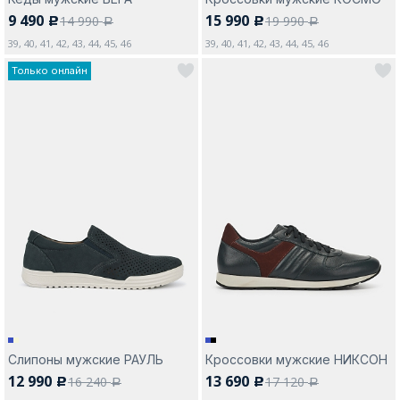
9 490
15 990
14 990
19 990
c
c
a
a
39, 40, 41, 42, 43, 44, 45, 46
39, 40, 41, 42, 43, 44, 45, 46
Только онлайн
Слипоны мужские РАУЛЬ
Кроссовки мужские НИКСОН
12 990
13 690
16 240
17 120
c
c
a
a