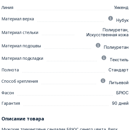
Линия
Уикенд
Материал верха
Нубук
Полиуретан,
Материал стельки
Искусственная кожа
Материал подошвы
Полиуретан
Материал подкладки
Текстиль
Полнота
Стандарт
Способ крепления
Литьевой
Фасон
БРЮС
Гарантия
90 дней
Описание товара
Мужские трекинговые сандалии БРЮС синего цвета. Верх