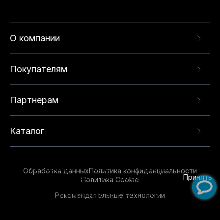
О компании
Покупателям
Партнерам
Каталог
Данный веб-сайт использует cookie-файлы и
рекомендательные технологии в целях
предоставления вам лучшего пользовательского
опыта на нашем сайте. Продолжая использовать
Обработка данных
Политика конфиденциальности
данный сайт, вы соглашаетесь с использованием
Принять
Политика Cookie
нами
cookie-файлов
и рекомендательных
Рекомендательные технологии
технологий. Для получения дополнительной
информации см.
Условия предоставления
рекомендательных технологий
.