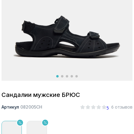
Москва
Да, все верно
Изменить город
О компании
Покупателям
Сандалии мужские БРЮС
6 отзывов
Артикул
082005СН
5