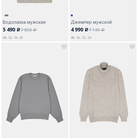
Водолазка мужская
Джемпер мужской
5 490
4 990
7 850
7 130
c
c
a
a
48, 52, 56, 60
48, 50, 52, 54