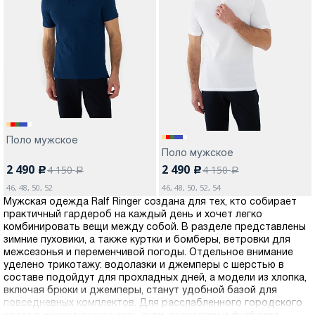
Поло мужское
Поло мужское
2 490
2 490
4 150
4 150
c
c
a
a
46, 48, 50, 52
46, 48, 50, 52, 54
Мужская одежда Ralf Ringer создана для тех, кто собирает
практичный гардероб на каждый день и хочет легко
комбинировать вещи между собой. В разделе представлены
зимние пуховики, а также куртки и бомберы, ветровки для
межсезонья и переменчивой погоды. Отдельное внимание
уделено трикотажу: водолазки и джемперы с шерстью в
составе подойдут для прохладных дней, а модели из хлопка,
включая брюки и джемперы, станут удобной базой для
повседневных комплектов. Для расслабленного городского