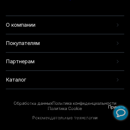
О компании
Покупателям
Партнерам
Каталог
Данный веб-сайт использует cookie-файлы и
рекомендательные технологии в целях
предоставления вам лучшего пользовательского
опыта на нашем сайте. Продолжая использовать
Обработка данных
Политика конфиденциальности
данный сайт, вы соглашаетесь с использованием
Принять
Политика Cookie
нами
cookie-файлов
и рекомендательных
Рекомендательные технологии
технологий. Для получения дополнительной
информации см.
Условия предоставления
рекомендательных технологий
.