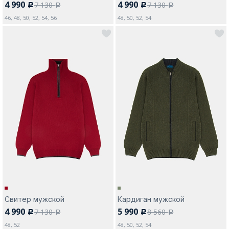
4 990
4 990
7 130
7 130
c
c
a
a
46, 48, 50, 52, 54, 56
48, 50, 52, 54
Свитер мужской
Кардиган мужской
4 990
5 990
7 130
8 560
c
c
a
a
48, 52
48, 50, 52, 54