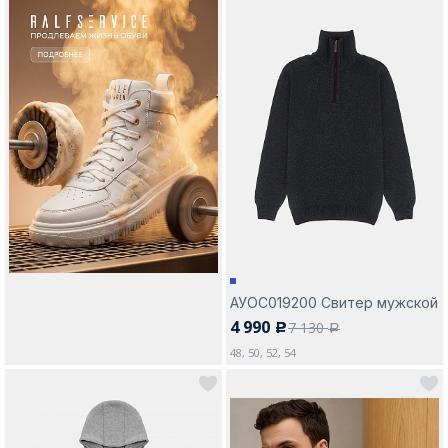
АУОС019200 Свитер мужской
4 990
7 130
c
a
48, 50, 52, 54