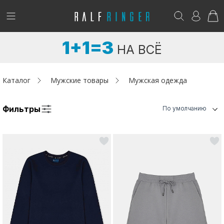
!
Возникли вопросы? -
club@ralf.ru
1+1=3
НА ВСЁ
Новинки
Женщинам
Каталог
Мужские товары
Мужская одежда
Мужчинам
Фильтры
По умолчанию
Детям
Капсула
Аутлет
Акции / Новости
Адреса магазинов