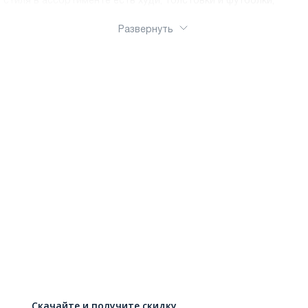
стиля в ассортименте есть худи, толстовки и футболки,
которые легко вписываются в разные образы.Выбирайте
одежду по сезону, посадке и цвету, чтобы быстро собирать
Развернуть
комплекты для работы, поездок и выходных. Оформить заказ
можно через интернет-магазин Ralf Ringer, понравившиеся
модели удобно купить онлайн. Доступна доставка по России.
Скачайте и получите скидку