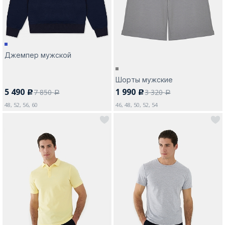
Джемпер мужской
Москва
Шорты мужские
5 490
1 990
7 850
3 320
c
c
Да, все верно
Изменить город
a
a
48, 52, 56, 60
46, 48, 50, 52, 54
О компании
Покупателям