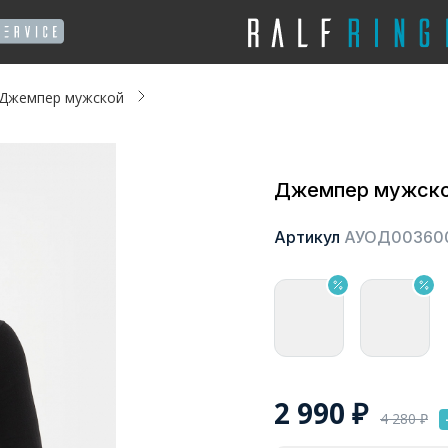
Джемпер мужской
Джемпер мужск
Артикул
АУОД00360
2 990
₽
4 280
₽