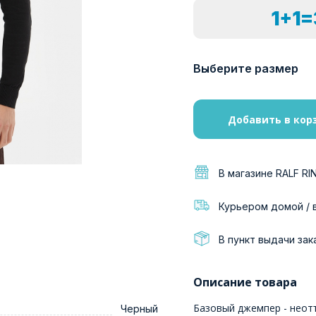
1+1
Выберите размер
Добавить в кор
В магазине RALF RI
Курьером домой / 
В пункт выдачи зак
Описание товара
Базовый джемпер - неот
Черный