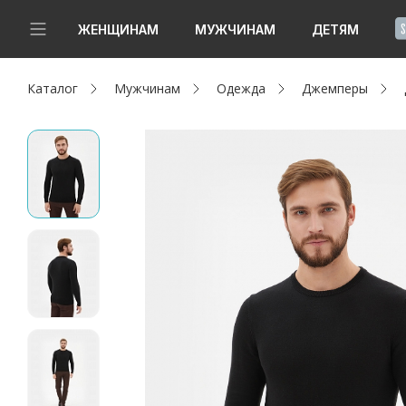
!
ЖЕНЩИНАМ
МУЖЧИНАМ
ДЕТЯМ
Каталог
Мужчинам
Одежда
Джемперы
Новинки
Да, все верно
Изменить город
Женщинам
Мужчинам
Детям
Капсула
Аутлет
Акции / Новости
Адреса магазинов