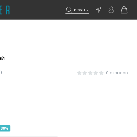
искать
ой
0
0 отзывов
-30%