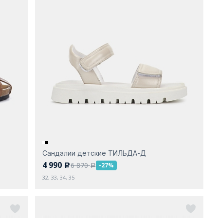
Сандалии детские ТИЛЬДА-Д
4 990
6 870
-27%
c
a
32, 33, 34, 35