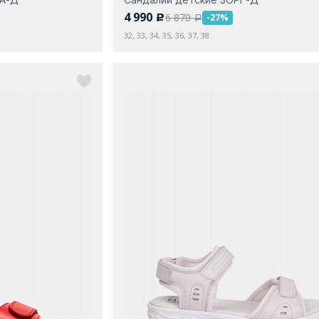
4 990
6 870
-27%
c
a
32, 33, 34, 35, 36, 37, 38