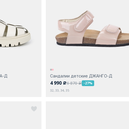
ДА-Д
Сандалии детские ДЖАНГО-Д
4 990
6 870
-27%
c
a
32, 33, 34, 35