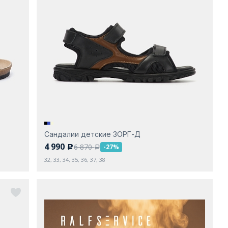
Сандалии детские ЗОРГ-Д
4 990
6 870
-27%
c
a
32, 33, 34, 35, 36, 37, 38