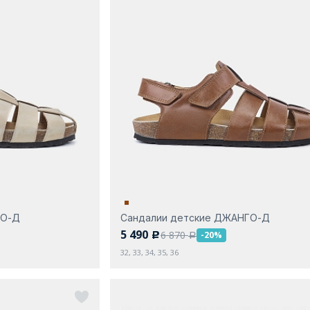
ГО-Д
Сандалии детские ДЖАНГО-Д
5 490
6 870
-20%
c
a
32, 33, 34, 35, 36