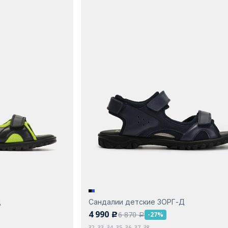
Д
Сандалии детские ЗОРГ-Д
4 990
6 870
-27%
c
a
32, 33, 34, 35, 36, 37, 38