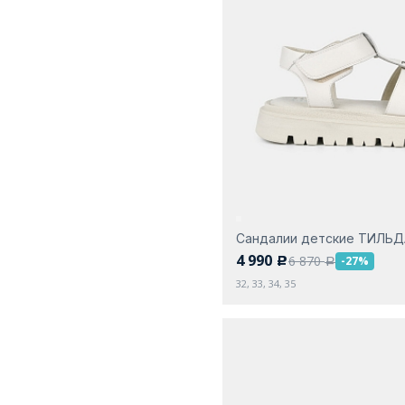
Сандалии детские ТИЛЬ
4 990
6 870
-27%
c
a
32, 33, 34, 35