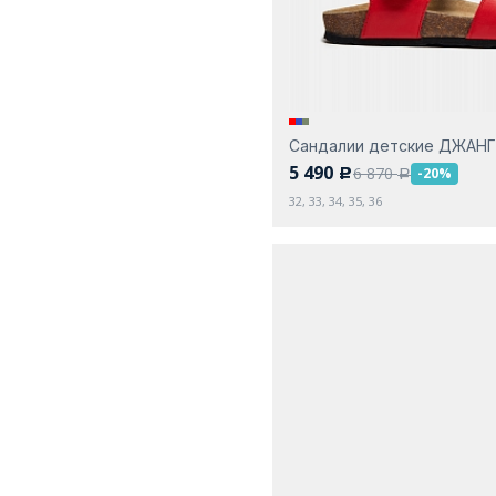
Сандалии детские ДЖАН
5 490
6 870
-20%
c
a
32, 33, 34, 35, 36