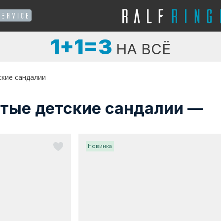
1+1=3
НА ВСЁ
ские сандалии
отые детские сандалии —
Новинка