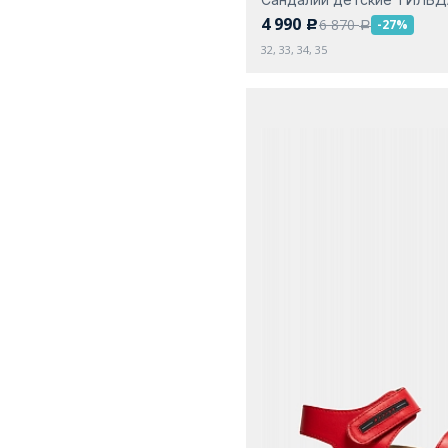
4 990
6 870
-27%
c
a
32, 33, 34, 35