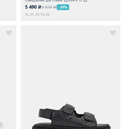
5 490
6 870
-20%
c
a
32, 33, 34, 35, 36