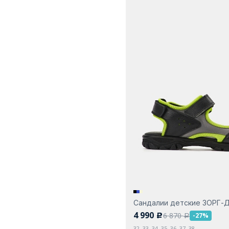
Сандалии детские ЗОРГ-
4 990
6 870
-27%
c
a
32, 33, 34, 35, 36, 37, 38