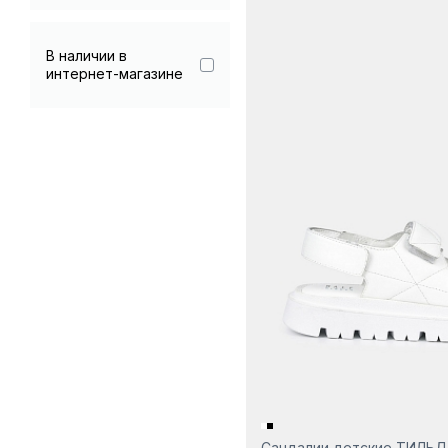
Сиреневый
В наличии в
Фиолетовый
интернет-магазине
Черный
Сандалии детские ТИЛЬ