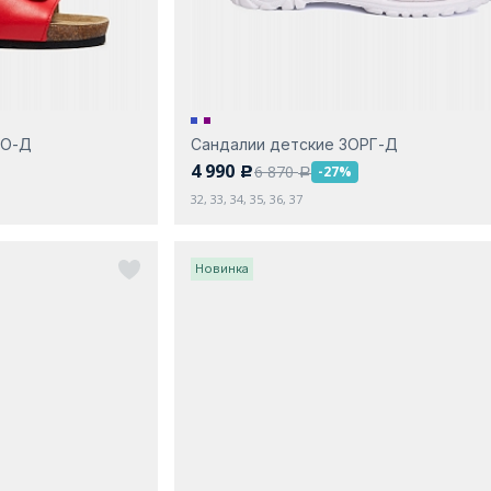
ГО-Д
Сандалии детские ЗОРГ-Д
4 990
6 870
-27%
c
a
32, 33, 34, 35, 36, 37
Новинка