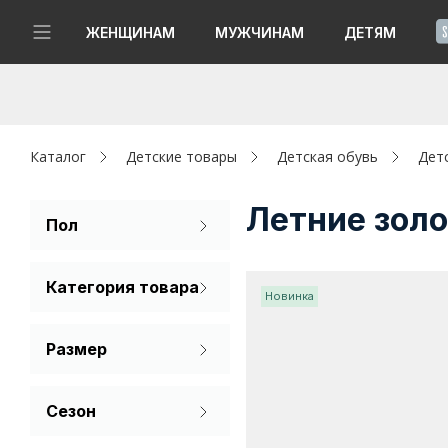
!
ЖЕНЩИНАМ
МУЖЧИНАМ
ДЕТЯМ
Новинки
Да, все верно
Изменить город
Женщинам
Каталог
Детские товары
Детская обувь
Дет
Мужчинам
Летние зол
Пол
Для девочек
Детям
Категория товара
Для мальчиков
Новинка
Капсула
Сандалии
Размер
Аутлет
32
33
34
Акции / Новости
Сезон
35
36
37
Лето
Адреса магазинов