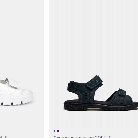
ДА-Д
Сандалии детские ЗОРГ-Д