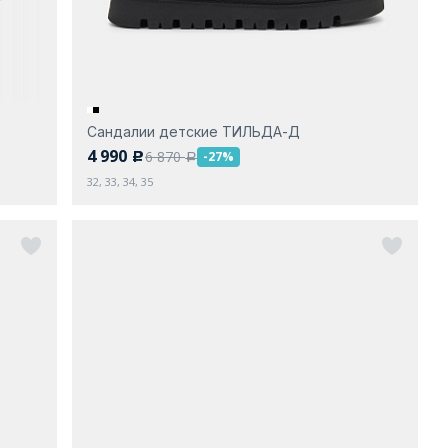
Сандалии детские ТИЛЬДА-Д
4 990
6 870
-27%
c
a
32, 33, 34, 35