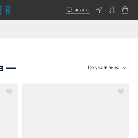
искать
в —
По умолчанию