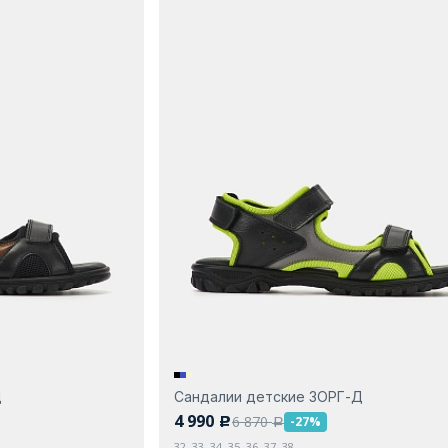
Д
Сандалии детские ЗОРГ-Д
4 990
6 870
-27%
c
a
32, 33, 34, 35, 36, 37, 38