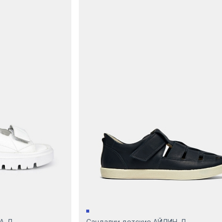
ДА-Д
Сандалии детские АЙЛИН-Д