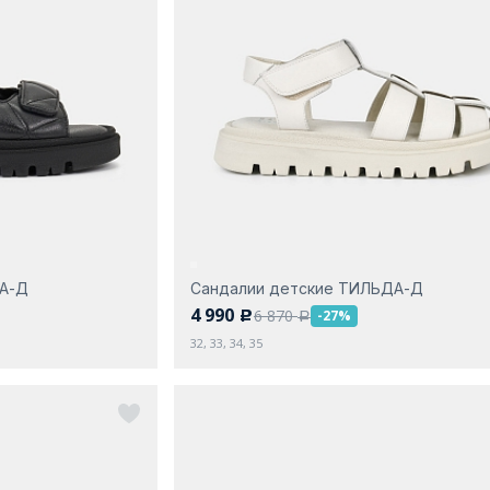
ДА-Д
Сандалии детские ТИЛЬДА-Д
4 990
6 870
-27%
c
a
32, 33, 34, 35