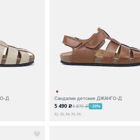
ГО-Д
Сандалии детские ДЖАНГО-Д
5 490
6 870
-20%
c
a
32, 33, 34, 35, 36