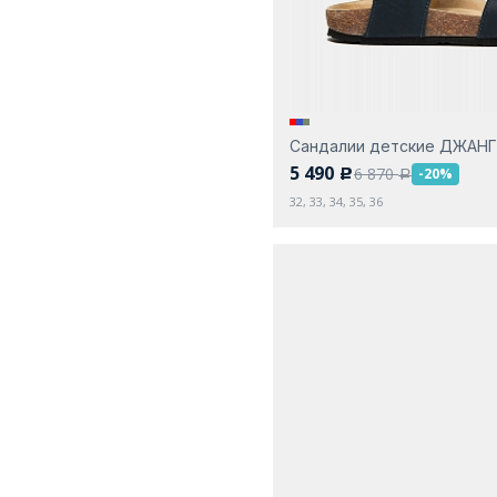
Сандалии детские ДЖАН
5 490
6 870
-20%
c
a
32, 33, 34, 35, 36