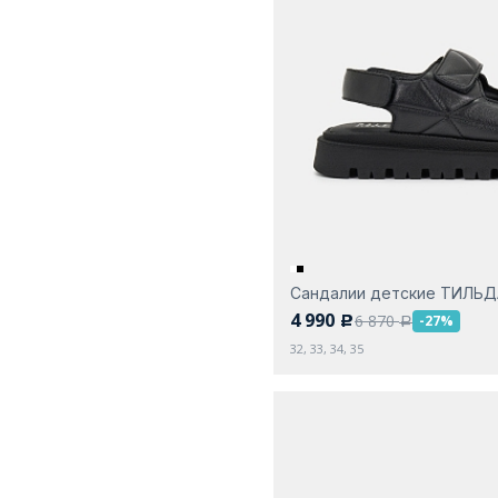
Сандалии детские ТИЛЬ
4 990
6 870
-27%
c
a
32, 33, 34, 35