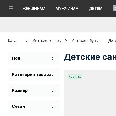
!
ЖЕНЩИНАМ
МУЖЧИНАМ
ДЕТЯМ
Новинки
Да, все верно
Изменить город
Женщинам
Каталог
Детские товары
Детская обувь
Дет
Мужчинам
Детские са
Пол
Для девочек
Детям
Категория товара
Для мальчиков
Новинка
Капсула
Сандалии
Размер
Аутлет
30
31
32
Акции / Новости
Сезон
33
34
35
Лето
Адреса магазинов