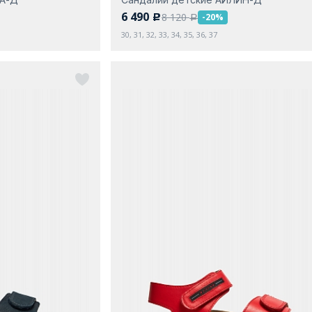
6 490
8 120
-20%
c
a
30, 31, 32, 33, 34, 35, 36, 37