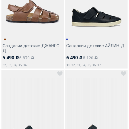
Москва
Сандалии детские ДЖАНГО-
Сандалии детские АЙЛИН-Д
Д
Да, все верно
Изменить город
5 490
6 490
6 870
8 120
c
c
a
a
32, 33, 34, 35, 36
30, 32, 33, 34, 35, 36, 37
О компании
Покупателям