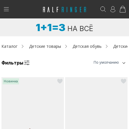
!
Возникли вопросы? -
club@ralf.ru
1+1=3
НА ВСЁ
Новинки
Женщинам
Каталог
Детские товары
Детская обувь
Детские
Мужчинам
Фильтры
По умолчанию
Детям
Новинка
Капсула
Аутлет
Акции / Новости
Адреса магазинов