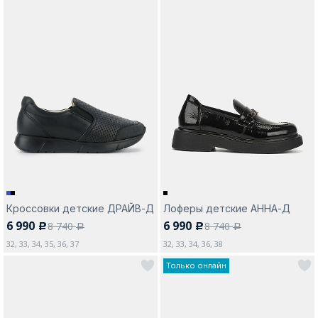
Кроссовки детские ДРАЙВ-Д
Лоферы детские АННА-Д
6 990
6 990
8 740
8 740
c
c
a
a
32, 33, 34, 35, 36, 37
32, 33, 34, 36, 38
Только онлайн