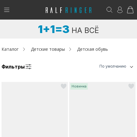
!
Возникли вопросы? -
club@ralf.ru
1+1=3
НА ВСЁ
Новинки
Женщинам
Каталог
Детские товары
Детская обувь
Мужчинам
Фильтры
По умолчанию
Детям
Новинка
Капсула
Аутлет
Акции / Новости
Адреса магазинов