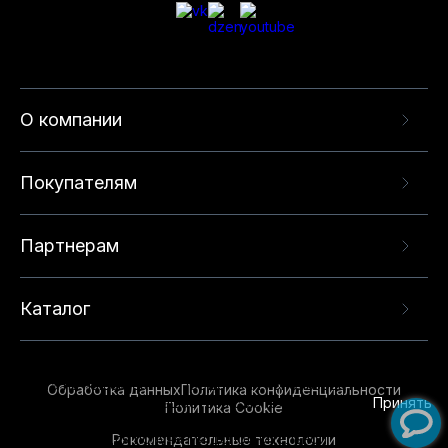
О компании
Покупателям
Партнерам
Каталог
Данный веб-сайт использует cookie-файлы и
рекомендательные технологии в целях
предоставления вам лучшего пользовательского
опыта на нашем сайте. Продолжая использовать
Обработка данных
Политика конфиденциальности
данный сайт, вы соглашаетесь с использованием
Принять
Политика Cookie
нами
cookie-файлов
и рекомендательных
Рекомендательные технологии
технологий. Для получения дополнительной