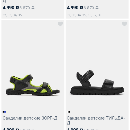
Д
4 990
4 990
6 870
6 870
c
c
a
a
32, 33, 34, 35
32, 33, 34, 35, 36, 37, 38
Сандалии детские ЗОРГ-Д
Сандалии детские ТИЛЬДА-
Д
4 990
4 990