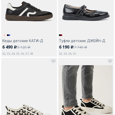
Москва
Кеды детские КАТИ-Д
Туфли детские ДЖЕЙН-Д
6 490
6 190
8 120
7 740
c
c
Да, все верно
Изменить город
a
a
32, 33, 34, 35, 36, 37, 38
32, 33, 34, 35
О компании
Покупателям