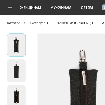
!
ЖЕНЩИНАМ
МУЖЧИНАМ
ДЕТЯМ
Каталог
Аксессуары
Кошельки и ключницы
А
Новинки
Да, все верно
Изменить город
Женщинам
Мужчинам
Детям
Капсула
Аутлет
Акции / Новости
Адреса магазинов