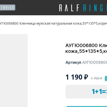
УГЮ006800 Ключница мужская натуральная кожа,55*135*5,кори
АУГЮ006800 Клю
кожа,55*135*5,к
Артикул
АУГЮ00680
1 190
₽
1 700
₽
1+1