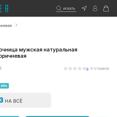
искать
чневая
чница мужская натуральная
оричневая
0
0 отзывов
0
-30%
=3
НА ВСЁ