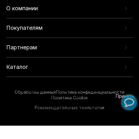
О компании
Покупателям
Партнерам
Каталог
Данный веб-сайт использует cookie-файлы и
рекомендательные технологии в целях
предоставления вам лучшего пользовательского
опыта на нашем сайте. Продолжая использовать
Обработка данных
Политика конфиденциальности
данный сайт, вы соглашаетесь с использованием
Принять
Политика Cookie
нами
cookie-файлов
и рекомендательных
Рекомендательные технологии
технологий. Для получения дополнительной
информации см.
Условия предоставления
рекомендательных технологий
.