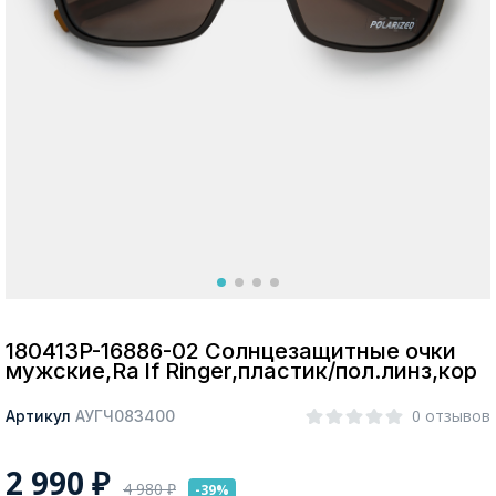
Москва
Да, все верно
Изменить город
О компании
Покупателям
180413P-16886-02 Солнцезащитные очки
мужские,Ra lf Ringer,пластик/пол.линз,кор
0 отзывов
Артикул
АУГЧ083400
2 990
₽
4 980
₽
-39%