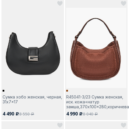
Сумка хобо женская, черная,
R45041-3/23 Сумка женская,
31x7x17
иск. кожа+натур
замша,370x100x280,коричнева
4 490
4 990
8 550
8 040
c
c
a
a