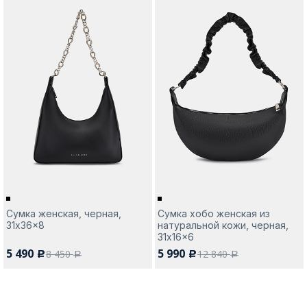
Сумка женская, черная,
Сумка хобо женская из
31x36x8
натуральной кожи, черная,
31x16x6
5 490
5 990
8 450
12 840
c
c
a
a