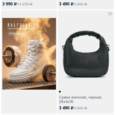
3 990
3 490
11 270
5 060
c
c
a
a
Сумка женская, черная,
26х9х16
3 490
5 820
c
a