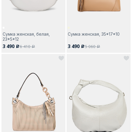
Сумка женская, белая,
Сумка женская, 35*17*10
23*5*12
3 490
3 490
6 410
5 060
c
c
a
a