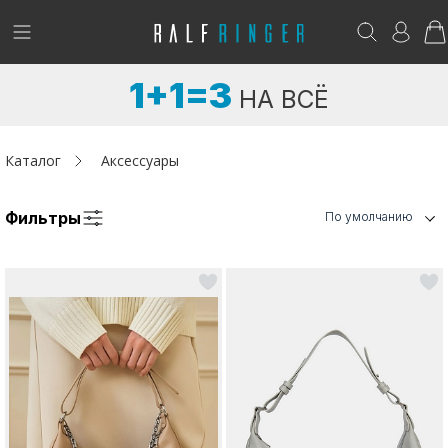
!
Возникли вопросы? -
club@ralf.ru
1+1=3
НА ВСЁ
Новинки
Женщинам
Каталог
Аксессуары
Мужчинам
Фильтры
По умолчанию
Детям
Капсула
Аутлет
Акции / Новости
Адреса магазинов