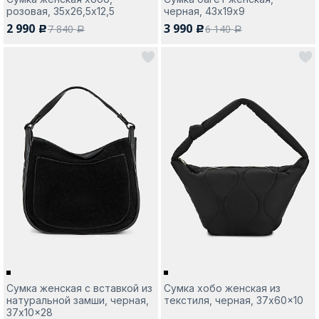
розовая, 35х26,5х12,5
черная, 43х19х9
2 990
3 990
7 840
6 140
c
c
a
a
Сумка женская с вставкой из
Сумка хобо женская из
натуральной замши, черная,
текстиля, черная, 37x60x10
37x10x28