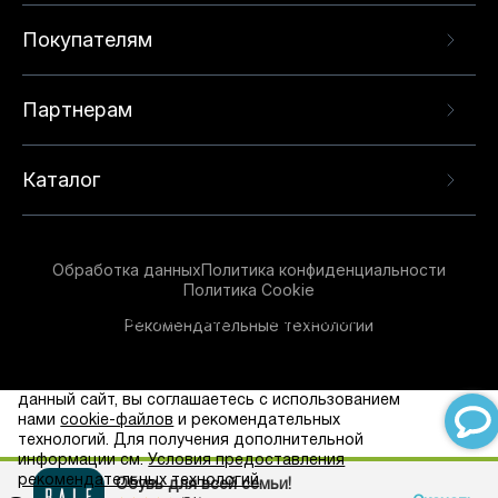
Покупателям
Партнерам
Каталог
Обработка данных
Политика конфиденциальности
Политика Cookie
Данный веб-сайт использует cookie-файлы и
Рекомендательные технологии
рекомендательные технологии в целях
предоставления вам лучшего пользовательского
опыта на нашем сайте. Продолжая использовать
данный сайт, вы соглашаетесь с использованием
Принять
нами
cookie-файлов
и рекомендательных
технологий. Для получения дополнительной
информации см.
Условия предоставления
рекомендательных технологий
.
Обувь для всей семьи!