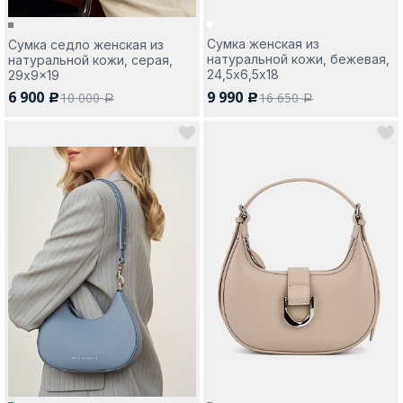
Сумка женская из
Сумка седло женская из
натуральной кожи, бежевая,
натуральной кожи, серая,
24,5х6,5х18
29x9x19
6 900
9 990
10 000
16 650
c
c
a
a