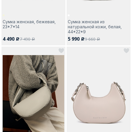
Сумка женская, бежевая,
Сумка женская из
23*7*14
натуральной кожи, белая,
44*22*9
4 490
5 990
7 490
9 660
c
c
a
a