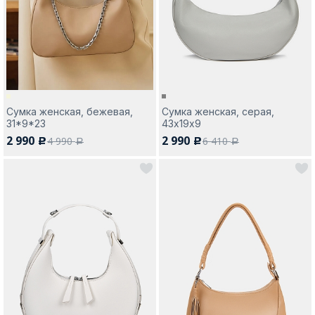
Москва
Сумка женская, бежевая,
Сумка женская, серая,
31*9*23
43х19х9
Да, все верно
Изменить город
2 990
2 990
4 990
6 410
c
c
a
a
О компании
Покупателям