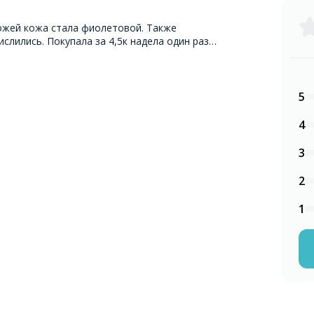
ожей кожа стала фиолетовой. Также
слились. Покупала за 4,5к надела один раз…
5
4
3
2
1