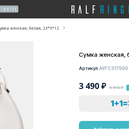
умка женская, белая, 23*5*12
Сумка женская, 
Артикул
АУГС317500
3 490
₽
6 410
₽
1+1