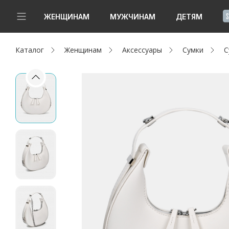
!
ЖЕНЩИНАМ
МУЖЧИНАМ
ДЕТЯМ
Каталог
Женщинам
Аксессуары
Сумки
С
Новинки
Да, все верно
Изменить город
Женщинам
Мужчинам
Детям
Капсула
Аутлет
Акции / Новости
Адреса магазинов