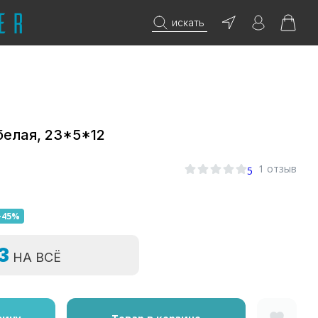
искать
белая, 23*5*12
1 отзыв
5
-45%
=3
НА ВСЁ