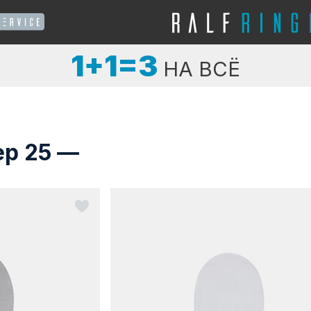
1+1=3
НА ВСЁ
ер 25 —