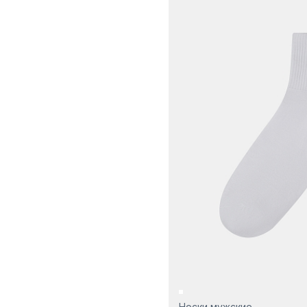
мерсеризованный
70%
Эластан 2%
Эластан 4%
Эластан 5%
Эластан 6%
Носки мужские