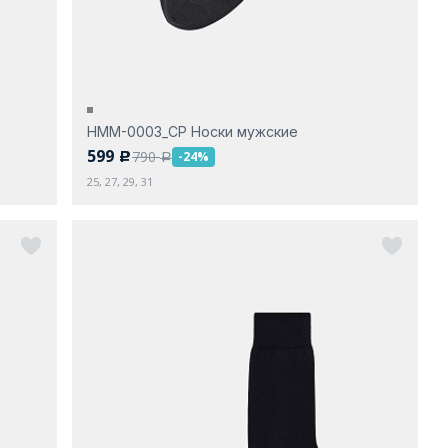
НММ-0003_СР Носки мужские
599
790
-24%
c
a
25, 27, 29, 31