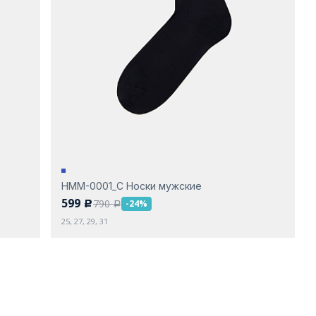
НММ-0001_С Носки мужские
599
790
-24%
c
a
25, 27, 29, 31