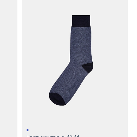
Носки мужские, р. 42-44