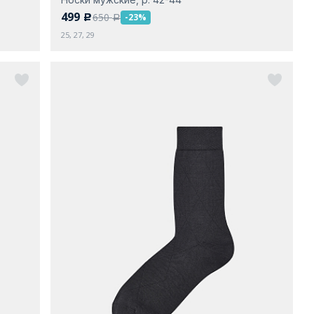
499
650
-23%
c
a
25, 27, 29