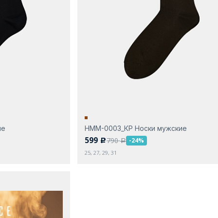
ие
НММ-0003_КР Носки мужские
599
790
-24%
c
a
25, 27, 29, 31