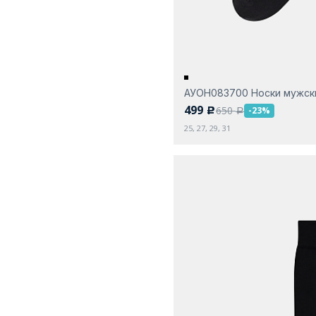
АУОН083700 Носки мужск
499
650
-23%
c
a
25, 27, 29, 31