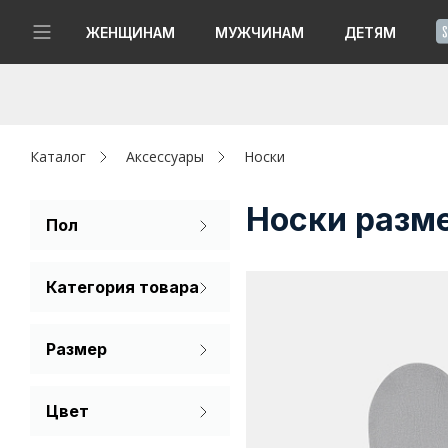
!
ЖЕНЩИНАМ
МУЖЧИНАМ
ДЕТЯМ
Новинки
Да, все верно
Изменить город
Женщинам
Каталог
Аксессуары
Носки
Мужчинам
Носки разм
Пол
Мужской
Детям
Категория товара
Капсула
Носки
Размер
Аутлет
Подследники
21
23
25
Акции / Новости
Цвет
27
29
31
Белый
Адреса магазинов