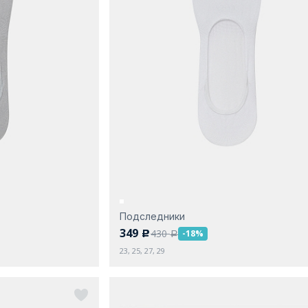
Подследники
349
430
-18%
c
a
23, 25, 27, 29