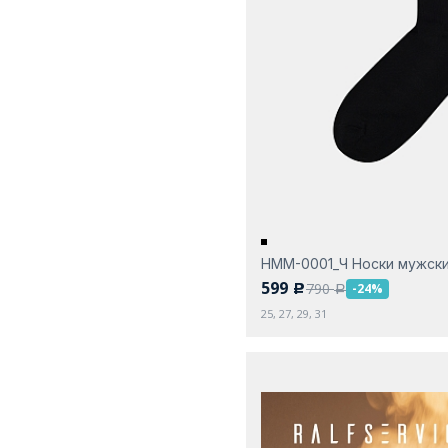
НММ-0001_Ч Носки мужск
599
790
-24%
c
a
25, 27, 29, 31