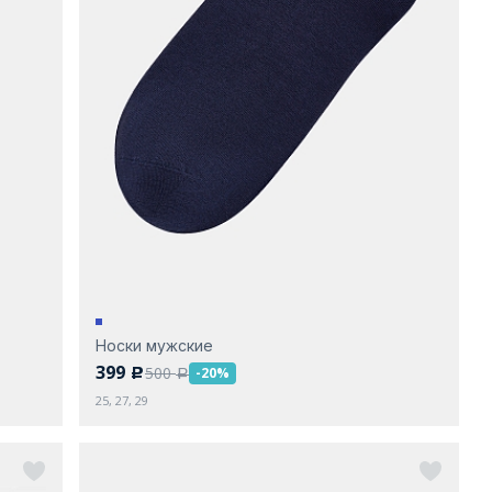
Носки мужские
399
500
-20%
c
a
25, 27, 29