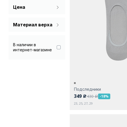
Цена
Коричневый
Серый
Материал верха
Полиамид 15%
Синий
Полиамид 28%
В наличии в
Черный
интернет-магазине
Полиамид 29%
Полиамид 30%
Полиамид 32%
Хлопок 64%
Подследники
Хлопок 65%
349
430
-18%
c
a
Хлопок 70%
23, 25, 27, 29
Хлопок 80%
Хлопок