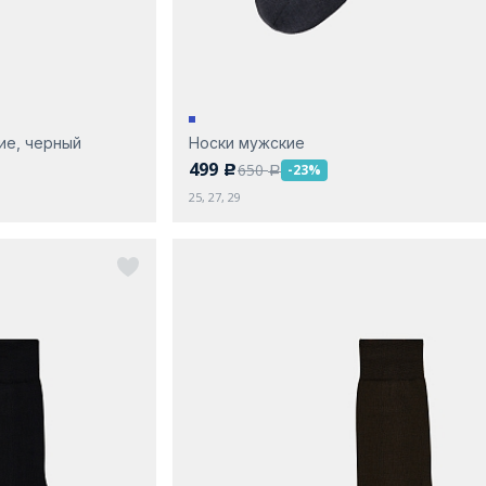
ие, черный
Носки мужские
499
650
-23%
c
a
25, 27, 29