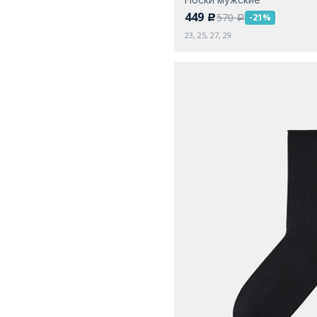
449
570
-21%
c
a
23, 25, 27, 29