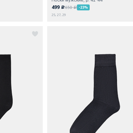
499
650
-23%
c
a
25, 27, 29