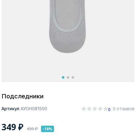
Москва
Да, все верно
Изменить город
О компании
Покупателям
Подследники
0 отзывов
Артикул
АУОН081500
0
349
₽
430
₽
-18%