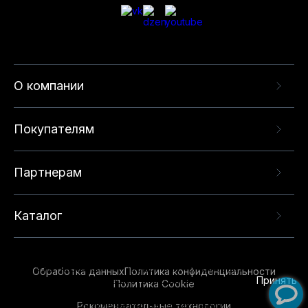
О компании
Покупателям
Партнерам
Каталог
Данный веб-сайт использует cookie-файлы и
рекомендательные технологии в целях
предоставления вам лучшего пользовательского
опыта на нашем сайте. Продолжая использовать
Обработка данных
Политика конфиденциальности
данный сайт, вы соглашаетесь с использованием
Принять
Политика Cookie
нами
cookie-файлов
и рекомендательных
Рекомендательные технологии
технологий. Для получения дополнительной