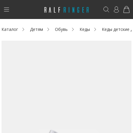
!
Возникли вопросы? -
club@ralf.ru
Каталог
Детям
Обувь
Кеды
Кеды детские
Новинки
Женщинам
Мужчинам
Детям
Капсула
Аутлет
Акции / Новости
Адреса магазинов